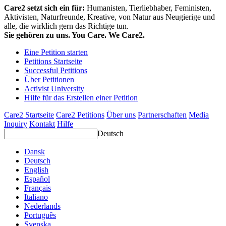
Care2 setzt sich ein für:
Humanisten, Tierliebhaber, Feministen,
Aktivisten, Naturfreunde, Kreative, von Natur aus Neugierige und
alle, die wirklich gern das Richtige tun.
Sie gehören zu uns. You Care. We Care2.
Eine Petition starten
Petitions Startseite
Successful Petitions
Über Petitionen
Activist University
Hilfe für das Erstellen einer Petition
Care2 Startseite
Care2 Petitions
Über uns
Partnerschaften
Media
Inquiry
Kontakt
Hilfe
Deutsch
Dansk
Deutsch
English
Español
Français
Italiano
Nederlands
Português
Svenska