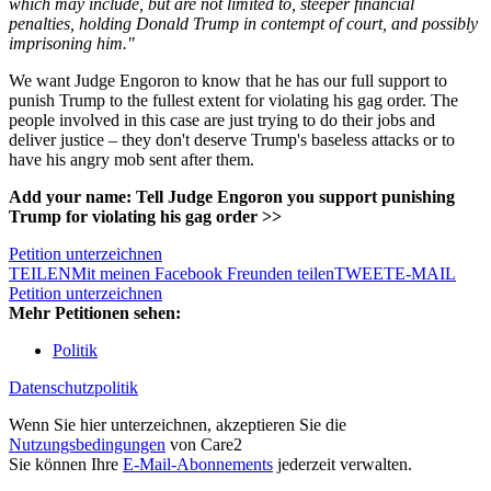
which may include, but are not limited to, steeper financial
penalties, holding Donald Trump in contempt of court, and possibly
imprisoning him."
We want Judge Engoron to know that he has our full support to
punish Trump to the fullest extent for violating his gag order. The
people involved in this case are just trying to do their jobs and
deliver justice – they don't deserve Trump's baseless attacks or to
have his angry mob sent after them.
Add your name: Tell Judge Engoron you support punishing
Trump for violating his gag order >>
Petition unterzeichnen
TEILEN
Mit meinen Facebook Freunden teilen
TWEET
E-MAIL
Petition unterzeichnen
Mehr Petitionen sehen:
Politik
Datenschutzpolitik
Wenn Sie hier unterzeichnen, akzeptieren Sie die
Nutzungsbedingungen
von Care2
Sie können Ihre
E-Mail-Abonnements
jederzeit verwalten.