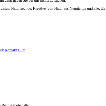
enn dann haben Sie bei uns nichts zu suchen.
visten, Naturfreunde, Kreative, von Natur aus Neugierige und alle, die 
iry
Kontakt
Hilfe
e Rechte vorbehalten