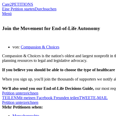
Care2
PETITIONS
Eine Petition starten
Durchsuchen
Menü
Join the Movement for End-of-Life Autonomy
von:
Compassion & Choices
Compassion & Choices is the nation's oldest and largest nonprofit in 
planning resources to legal and legislative advocacy.
If you believe you should be able to choose the type of healthcare 
When you sign up, you'll join the thousands of supporters we notify ab
We'll also send you our End-of-Life Decisions Guide,
our most requ
Petition unterzeichnen
TEILEN
Mit meinen Facebook Freunden teilen
TWEET
E-MAIL
Petition unterzeichnen
Mehr Petitionen sehen:
Menschenrechte