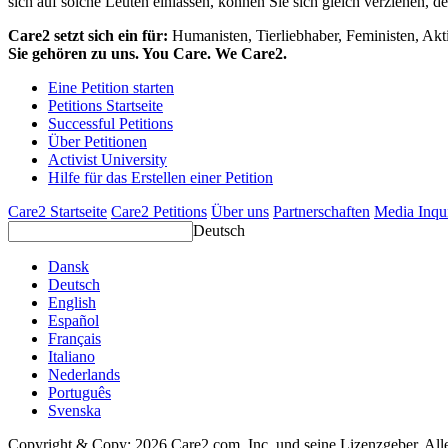
sich auf solche Leuten einlassen, können Sie sich gleich verziehen, d
Care2 setzt sich ein für:
Humanisten, Tierliebhaber, Feministen, Akti
Sie gehören zu uns. You Care. We Care2.
Eine Petition starten
Petitions Startseite
Successful Petitions
Über Petitionen
Activist University
Hilfe für das Erstellen einer Petition
Care2 Startseite
Care2 Petitions
Über uns
Partnerschaften
Media Inqu
Deutsch
Dansk
Deutsch
English
Español
Français
Italiano
Nederlands
Português
Svenska
Copyright & Copy; 2026 Care2.com, Inc. und seine Lizenzgeber. All