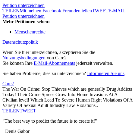
Petition unterzeichnen
TEILEN
Mit meinen Facebook Freunden teilen
TWEET
E-MAIL
Petition unterzeichnen
Mehr Petitionen sehen:
Menschenrechte
Datenschutzpolitik
Wenn Sie hier unterzeichnen, akzeptieren Sie die
Nutzungsbedingungen
von Care2
Sie können Ihre
E-Mail-Abonnements
jederzeit verwalten.
Sie haben Probleme, dies zu unterzeichnen?
Informieren Sie uns
.
Care2
The War On Crime; Stop Thieves which are generally Drug Addicts
Today! Their Crime Sprees Grow Into Home Invasions At A
Civilian level! Which Lead To Severe Human Right Violations Of A
Variety Of Sexual Adult Industry Law Violations..
TEILEN
TWEET
"The best way to predict the future is to create it!"
- Denis Gabor