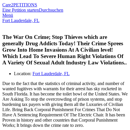
Care2
PETITIONS
Eine Petition starten
Durchsuchen
Menü
Fort Lauderdale, FL
The War On Crime; Stop Thieves which are
generally Drug Addicts Today! Their Crime Sprees
Grow Into Home Invasions At A Civilian level!
Which Lead To Severe Human Right Violations Of
A Variety Of Sexual Adult Industry Law Violations..
Location:
Fort Lauderdale, FL
Due to the fact that the statistics of criminal activity, and number of
wanted fugitives with warrants for their arrest has sky rocketed in
South Florida. It has become the toilet bowl of the United States. We
Are Asking To stop the overcrowding of prison systems, and stop
burdening tax payers with giving them all the Luxuries of Civilian
Life. Bring Back Corporal Punishment For Crimes That Do Not
Have A Sentencing Requirement Of The Electric Chair. It has been
Proven in history and other countries that Corporal Punishment
Works; It brings down the crime rate to zero.