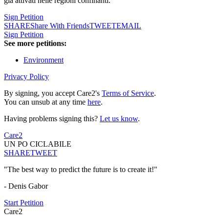
già attivati nelle regioni confinanti.
Sign Petition
SHARE
Share With Friends
TWEET
EMAIL
Sign Petition
See more petitions:
Environment
Privacy Policy
By signing, you accept Care2's
Terms of Service
.
You can unsub at any time
here
.
Having problems signing this?
Let us know
.
Care2
UN PO CICLABILE
SHARE
TWEET
"The best way to predict the future is to create it!"
- Denis Gabor
Start Petition
Care2