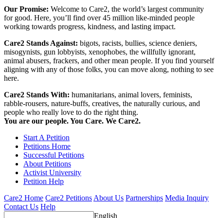
Our Promise:
Welcome to Care2, the world’s largest community
for good. Here, you’ll find over 45 million like-minded people
working towards progress, kindness, and lasting impact.
Care2 Stands Against:
bigots, racists, bullies, science deniers,
misogynists, gun lobbyists, xenophobes, the willfully ignorant,
animal abusers, frackers, and other mean people. If you find yourself
aligning with any of those folks, you can move along, nothing to see
here.
Care2 Stands With:
humanitarians, animal lovers, feminists,
rabble-rousers, nature-buffs, creatives, the naturally curious, and
people who really love to do the right thing.
You are our people. You Care. We Care2.
Start A Petition
Petitions Home
Successful Petitions
About Petitions
Activist University
Petition Help
Care2 Home
Care2 Petitions
About Us
Partnerships
Media Inquiry
Contact Us
Help
English