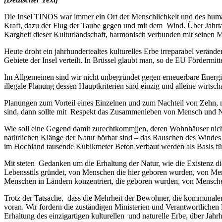
Die Insel TINOS war immer ein Ort der Menschlichkeit und des hum
Kraft, dazu der Flug der Taube gegen und mit dem Wind.
Über Jahrt
Kargheit dieser Kulturlandschaft, harmonisch verbunden mit seinen Me
Heute droht ein jahrhundertealtes kulturelles Erbe irreparabel verän
Gebiete der Insel verteilt. In Brüssel glaubt man, so de EU Fördermitt
Im
Allgemeinen sind wir nicht unbegründet gegen erneuerbare Ener
illegale Planung dessen Hauptkriterien sind einzig und alleine wirtsc
Planungen zum Vorteil eines Einzelnen und zum Nachteil von Zehn, 
sind, dann sollte mit Respekt das Zusammenleben von Mensch und N
Wie soll eine Gegend damit zurechtkommjjen, deren Wohnhäuser nicht
natürlichen Klä
nge der Natur h
örbar sind
– das Rauschen des Windes s
im Hochland tausende Kubikmeter Beton verbaut werden als Basis für
Mit steten Gedanken um die Erhaltung der Natur, wie die Existenz
Lebensstils gründet, von Menschen die hier geboren wurden, von Me
Menschen in Ländern konzentriert, die geboren wurden, von Mensch
Trotz der Tatsache, dass die Mehrheit der Bewohner, die kommunal
voran. Wir fordern die zuständigen Ministerien und Verantwortliche
Erhaltung des einzigartigen kulturellen und naturelle Erbe, über Jahr