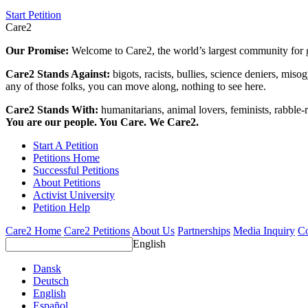
Start Petition
Care2
Our Promise:
Welcome to Care2, the world’s largest community for g
Care2 Stands Against:
bigots, racists, bullies, science deniers, mis
any of those folks, you can move along, nothing to see here.
Care2 Stands With:
humanitarians, animal lovers, feminists, rabble-r
You are our people. You Care. We Care2.
Start A Petition
Petitions Home
Successful Petitions
About Petitions
Activist University
Petition Help
Care2 Home
Care2 Petitions
About Us
Partnerships
Media Inquiry
Co
English
Dansk
Deutsch
English
Español