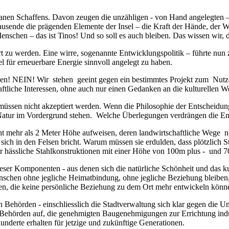
anen Schaffens. Davon zeugen die unzähligen
- von Hand angelegten 
ausende die prägenden Elemente der Insel
– die Kraft der H
ä
nde, der W
nschen – das ist Tinos! Und so soll es auch bleiben. Das wissen wir, d
dert zu werden. Eine wirre, sogenannte Entwicklungspolitik – führte nun
el für erneuerbare Energie sinnvoll angelegt zu haben.
gien! NEIN! Wir stehen geeint gegen ein bestimmtes Projekt zum Nut
haftliche Interessen, ohne auch nur einen Gedanken an die kulturellen 
müssen nicht akzeptiert werden. Wenn die Philosoph
ie der Entscheidun
atur im Vordergrund stehen. Welche Überlegungen verdrängen die Ent
 mehr als 2 Meter Höhe aufweisen, deren landwirtschaftliche Wege nur 
ich in den Felsen bricht.
Warum müssen sie erdulden, dass plötzlich S
 hässliche Stahlkonstruktionen mit einer Höhe von 100m plus -
und 70
 dieser Komponenten
-
aus denen sich die natürliche Schönheit und das k
nschen ohne jegliche Heimatbindung, ohne jegliche Beziehung bleibe
en, die keine persönliche Beziehung zu dem Ort mehr entwickeln kön
en Behörden
-
einschliesslich die Stadtverwaltung sich klar gegen die
n Behörden auf, die genehmigten Baugenehmigungen zur Errichtung indu
hunderte erhalten für jetzige und zukünftige Generationen.