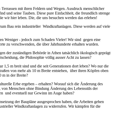
– Terrassen mit ihren Feldern und Wegen. Ausdruck menschlicher
ind und seine Tauben. Diese pure Einfachheit, die freundlich strenge
ie wir hier leben. Die, die uns besuchen werden das erleben!
 zum Bau rein industrieller Windkraftanlagen. Diese werden auf viele
zen Weniger - jedoch zum Schaden Vieler!
Wir sind gegen eine
Werte zu verschwenden, die ü
ber Jahrhunderte erhalten wurden.
gen der zuständigen Behörde in Athen tatsächlich ökologisch geprägt
scheidung, die Philosophie v
öllig ausser Acht zu lassen
?
1,5 m breit sind und die seit Generationen dort leben? Wo nur die
traßen von mehr als 10 m Breite entstehen, über ihren Köpfen oben
 m in der Breite?
ulturelle Erbe ergeben – erhalten? Worauf sich die Änderung des
n, von Menschen ohne Bindung Änderung des Lebensstils der
nen und eventuell nur Gewinn im Auge haben?
 Umsetzung der Baupläne ausgesprochen haben, die Arbeiten gehen
strieller Windkraftanlagen zu widerrufen. Wir kämpfen für die