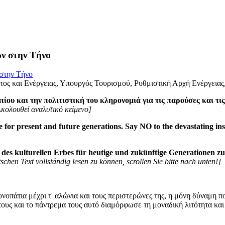
ν στην Τήνο
 στην Τήνο
τος και Ενέργειας, Υπουργός Τουρισμού, Ρυθμιστική Αρχή Ενέργειας
ου και την πολιτιστική του κληρονομιά για τις παρούσες και τι
κολουθεί αναλυτικό κείμενο]
 for present and future generations. Say NO to the devastating insta
nd des kulturellen Erbes für heutige und zukünftige Generationen 
chen Text vollständig lesen zu können, scrollen Sie bitte nach unten!]
ονοπάτια μέχρι τ' αλώνια και τους περιστερώνες της, η μόνη δύναμη 
τους και το πάντρεμα τους αυτό διαμόρφωσε τη μοναδική λιτότητα και