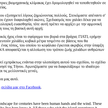
τριες βιομηχανικής κλίμακας έχει δρομολογηθεί να τοποθετηθούν σε
είας.
που εξυπηρετεί λίγους ζημιώνοντας πολλούς. Στεκόμαστε απέναντι σ'
ου έχουν διαφυλαχθεί αιώνες. Σχεδιασμός που χαλάει δέκα για να
κολογική ευαισθησία, τότε αυτή πρέπει να αρχίζει με την αρμονική
η τους τη βασική αυτή αρχή;
ικός ήχος είναι το σφύριγμα του βοριά στα βράχια; ΓΙΑΤΙ, ερήμην
ευτούν χιλιάδες κυβικά μέτρα τσιμέντο σε βάσεις που θα
νας τόπος, του οποίου το κεφάλαιο έγκειται ακριβώς στην ύπαρξη
ΝΑ αποφασίζεται η αλλοίωση του τρόπου ζωής χιλιάδων ανθρώπων
εί εμπράκτως ενάντια στην υλοποίηση αυτού του σχεδίου, το σχέδιο
ησί της Τήνου. Αγωνιζόμαστε για να διαφυλάξουμε το ιδιαίτερο
 τις μελλοντικές γενιές.
να μας αυτό.
η
σελίδα μας στο
Facebook
.
e landscape for centuries have been human hands and the wind. These
 live here know it. All those who visit the island experience it