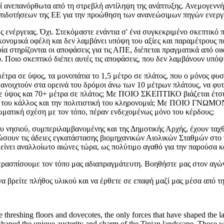
εί ανεπανόρθωτα από τη στρεβλή αντίληψη της ανάπτυξης. Ανεμογεννή
 επιδοτήσεων της ΕΕ για την προώθηση των ανανεώσιμων πηγών ενεργ
ς ενέργειας. Όχι. Στεκόμαστε ενάντια σ' ένα συγκεκριμένο σκεπτικό 
κονομικά οφέλη και δεν λαμβάνει υπόψη του αξίες και παραμέτρους π
οία στηρίζονται οι αποφάσεις για τις ΑΠΕ, διέπεται πραγματικά από οι
 Ποιο σκεπτικό διέπει αυτές τις αποφάσεις, που δεν λαμβάνουν υπόψ
έτρα σε ύψος, τα μονοπάτια το 1,5 μέτρο σε πλάτος, που ο μόνος φυσ
 ανοιχτούν στα ορεινά του δρόμοι άνω των 10 μέτρων πλάτους, να φυτ
ε ύψος και 70+ μέτρα σε πλάτος; Με ΠΟΙΟ ΣΚΕΠΤΙΚΟ βιάζεται έτσι έ
ό του κάλλος και την πολιτιστική του κληρονομιά; Με ΠΟΙΟ ΓΝΩΜΟ
ωματική σχέση με τον τόπο, πέραν ενδεχομένως μόνο του κέρδους;
υ νησιού, συμπεριλαμβανομένης και της Δημοτικής Αρχής, έχουν ταχθ
σουν τις άδειες εγκατάστασης βιομηχανικών Αιολικών Σταθμών στο ν
είνει αναλλοίωτο αιώνες τώρα, ως πολύτιμο αγαθό για την παρούσα και
περασπίσουμε τον τόπο μας αδιαπραγμάτευτη. Βοηθήστε μας στον αγώ
να βρείτε πλήθος υλικού και να έρθετε σε επαφή μαζί μας μέσα από τ
the threshing floors and dovecotes, the only forces that have shaped th
shaped the unique austerity and charm of the Tinian landscape. Those who