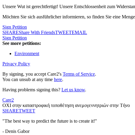
Unsere Wut ist gerechtfertigt! Unsere Entschlossenheit zum Widerstan
Möchten Sie sich ausführlicher informieren, so finden Sie eine Meng
Sign Petition
SHARE
Share With Friends
TWEET
EMAIL
Sign Petition
See more petitions:
Environment
Privacy Policy
By signing, you accept Care2's
Terms of Service
.
You can unsub at any time
here
.
Having problems signing this?
Let us know
.
Care2
ΟΧΙ στην καταστροφική τοποθέτηση ανεμογεννητριών στην Τήνο
SHARE
TWEET
"The best way to predict the future is to create it!"
- Denis Gabor