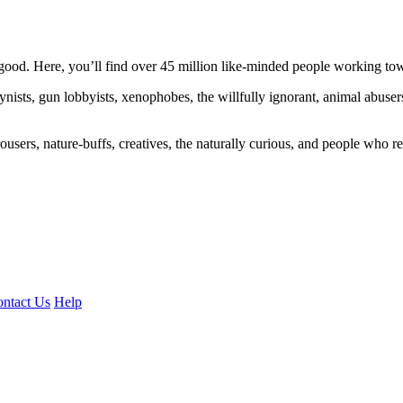
ood. Here, you’ll find over 45 million like-minded people working towa
ogynists, gun lobbyists, xenophobes, the willfully ignorant, animal abuse
ousers, nature-buffs, creatives, the naturally curious, and people who rea
ntact Us
Help