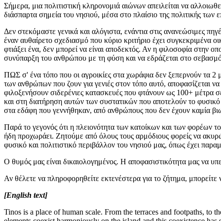
Σήμερα, μια πολιτιστική κληρονομιά αιώνων απειλείται να αλλοιωθ
διάσπαρτα σημεία του νησιού, μέσα στο πλαίσιο της πολιτικής των
Δεν στεκόμαστε γενικά και αλόγιστα, ενάντια στις ανανεώσιμες πηγέ
έναν αυθαίρετο σχεδιασμό που κύριο κριτήριο έχει συγκεκριμένα οι
φτιάξει ένα, δεν μπορεί να είναι αποδεκτός. Αν η φιλοσοφία στην οπ
συνύπαρξη του ανθρώπου με τη φύση και να εδράζεται στο σεβασμό.
ΠΩΣ σ' ένα τόπο που οι αγροικίες στα χωράφια δεν ξεπερνούν τα 2 μ
των ανθρώπων που ζουν για γενιές στον τόπο αυτό, αποφασίζεται να
φιλοξενήσουν σιδερένιες κατασκευές που φτάνουν ως 100+ μέτρα σ
και στη διατήρηση αυτών των συστατικών που αποτελούν το φυσικ
στα εδάφη που γεννήθηκαν, από ανθρώπους που δεν έχουν καμία βι
Παρά το γεγονός ότι η πλειονότητα των κατοίκων και των φορέων το
ήδη προχωράει. Ζητούμε από όλους τους αρμόδιους φορείς να ακυρώ
φυσικό και πολιτιστικό περιβάλλον του νησιού μας, όπως έχει παραμ
Ο θυμός μας είναι δικαιολογημένος. Η αποφασιστικότητα μας να υ
Αν θέλετε να πληροφορηθείτε εκτενέστερα για το ζήτημα, μπορείτε 
[English text]
Tinos is a place of human scale. From the terraces and footpaths, to 
elements coexist harmoniously on the island and this coexistence has 