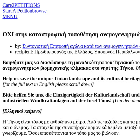
Care2
PETITIONS
Start A Petition
browse
MENU
ΟΧΙ στην καταστροφική τοποθέτηση ανεμογεννητριώ
by:
Συντονιστική Επιτροπή αγώνα κατά των ανεμογεννητριών
recipient: Πρωθυπουργός της Ελλάδος, Υπουργός Περιβάλλον
Βοηθήστε μας να διασώσουμε τη μοναδικότητα του Τηνιακού τοπί
ανεμογεννητριών βιομηχανικής κλίμακας στο νησί της Τήνου.
[Α
Help us save the unique Tinian landscape and its cultural heritage
[for the full text in English please scroll down]
Bitte helfen Sie uns, die Einzigartigkeit der Kulturlandschaft u
industriellen Windkraftanlagen auf der Insel Tinos!
[Um den deuts
[Ελληνικό κείμενο]
Η Τήνος είναι τόπος με ανθρώπινο μέτρο. Από τις πεζούλες και τα μ
και ο άνεμος. Τα στοιχεία της συνυπήρχαν αρμονικά δεμένα μεταξύ 
γνωρίζουμε. Όσοι επισκέπτονται τον τόπο μας το βιώνουν.