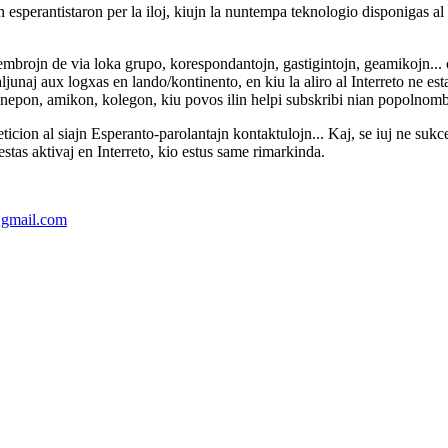
n esperantistaron per la iloj, kiujn la nuntempa teknologio disponigas al
embrojn de via loka grupo, korespondantojn, gastigintojn, geamikojn... c
maljunaj aux logxas en lando/kontinento, en kiu la aliro al Interreto ne es
n, nepon, amikon, kolegon, kiu povos ilin helpi subskribi nian popolnom
a peticion al siajn Esperanto-parolantajn kontaktulojn... Kaj, se iuj n
estas aktivaj en Interreto, kio estus same rimarkinda.
gmail.com