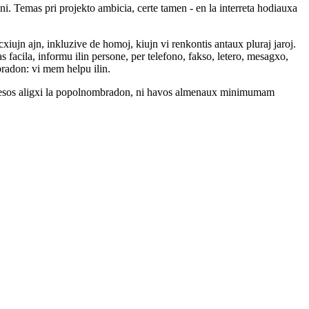
 ni. Temas pri projekto ambicia, certe tamen - en la interreta hodiauxa
xiujn ajn, inkluzive de homoj, kiujn vi renkontis antaux pluraj jaroj.
tas facila, informu ilin persone, per telefono, fakso, letero, mesagxo,
bradon: vi mem helpu ilin.
e sukcesos aligxi la popolnombradon, ni havos almenaux minimumam