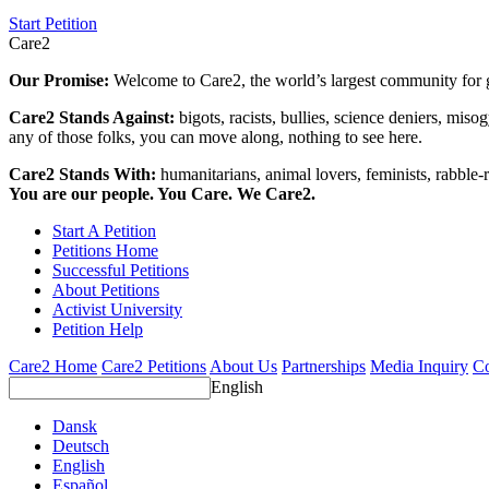
Start Petition
Care2
Our Promise:
Welcome to Care2, the world’s largest community for g
Care2 Stands Against:
bigots, racists, bullies, science deniers, mis
any of those folks, you can move along, nothing to see here.
Care2 Stands With:
humanitarians, animal lovers, feminists, rabble-r
You are our people. You Care. We Care2.
Start A Petition
Petitions Home
Successful Petitions
About Petitions
Activist University
Petition Help
Care2 Home
Care2 Petitions
About Us
Partnerships
Media Inquiry
Co
English
Dansk
Deutsch
English
Español