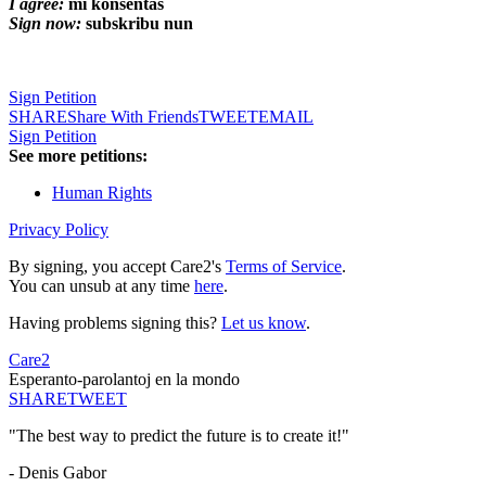
I agree:
mi konsentas
Sign now:
subskribu nun
Sign Petition
SHARE
Share With Friends
TWEET
EMAIL
Sign Petition
See more petitions:
Human Rights
Privacy Policy
By signing, you accept Care2's
Terms of Service
.
You can unsub at any time
here
.
Having problems signing this?
Let us know
.
Care2
Esperanto-parolantoj en la mondo
SHARE
TWEET
"The best way to predict the future is to create it!"
- Denis Gabor