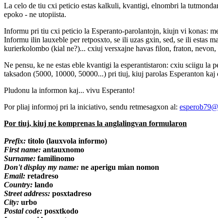
La celo de tiu cxi peticio estas kalkuli, kvantigi, elnombri la tutmonda
epoko - ne utopiista.
Informu pri tiu cxi peticio la Esperanto-parolantojn, kiujn vi konas: m
Informu ilin lauxeble per retposxto, se ili uzas gxin, sed, se ili estas 
kurierkolombo (kial ne?)... cxiuj versxajne havas filon, fraton, nevo
Ne pensu, ke ne estas eble kvantigi la esperantistaron: cxiu sciigu l
taksadon (5000, 10000, 50000...) pri tiuj, kiuj parolas Esperanton kaj 
Pludonu la informon kaj... vivu Esperanto!
Por pliaj informoj pri la iniciativo, sendu retmesagxon al:
esperob79@
Por tiuj, kiuj ne komprenas la anglalingvan formularon
Prefix:
titolo (lauxvola informo)
First name:
antauxnomo
Surname:
familinomo
Don't display my name:
ne aperigu mian nomon
Email:
retadreso
Country:
lando
Street address:
posxtadreso
City:
urbo
Postal code:
posxtkodo