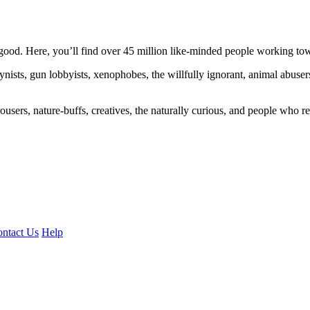
ood. Here, you’ll find over 45 million like-minded people working towa
ogynists, gun lobbyists, xenophobes, the willfully ignorant, animal abuse
ousers, nature-buffs, creatives, the naturally curious, and people who rea
ntact Us
Help