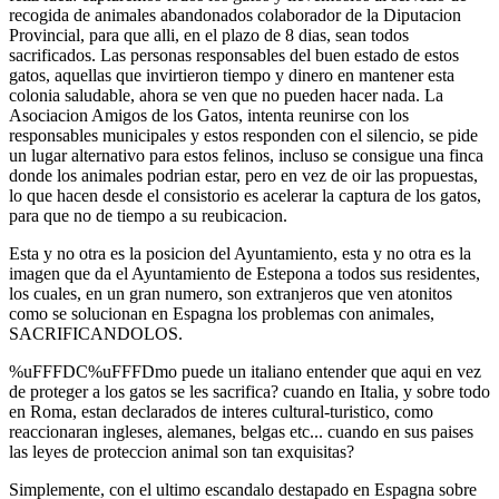
recogida de animales abandonados colaborador de la Diputacion
Provincial, para que alli, en el plazo de 8 dias, sean todos
sacrificados. Las personas responsables del buen estado de estos
gatos, aquellas que invirtieron tiempo y dinero en mantener esta
colonia saludable, ahora se ven que no pueden hacer nada. La
Asociacion Amigos de los Gatos, intenta reunirse con los
responsables municipales y estos responden con el silencio, se pide
un lugar alternativo para estos felinos, incluso se consigue una finca
donde los animales podrian estar, pero en vez de oir las propuestas,
lo que hacen desde el consistorio es acelerar la captura de los gatos,
para que no de tiempo a su reubicacion.
Esta y no otra es la posicion del Ayuntamiento, esta y no otra es la
imagen que da el Ayuntamiento de Estepona a todos sus residentes,
los cuales, en un gran numero, son extranjeros que ven atonitos
como se solucionan en Espagna los problemas con animales,
SACRIFICANDOLOS.
%uFFFDC%uFFFDmo puede un italiano entender que aqui en vez
de proteger a los gatos se les sacrifica? cuando en Italia, y sobre todo
en Roma, estan declarados de interes cultural-turistico, como
reaccionaran ingleses, alemanes, belgas etc... cuando en sus paises
las leyes de proteccion animal son tan exquisitas?
Simplemente, con el ultimo escandalo destapado en Espagna sobre