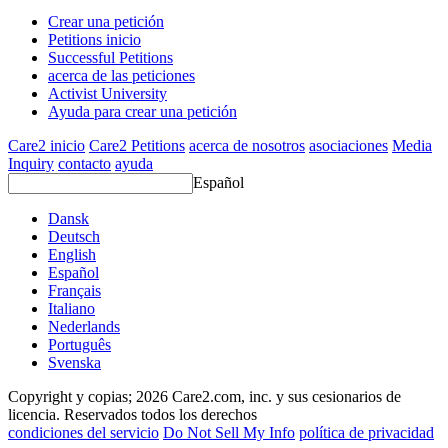
Crear una petición
Petitions inicio
Successful Petitions
acerca de las peticiones
Activist University
Ayuda para crear una petición
Care2 inicio
Care2 Petitions
acerca de nosotros
asociaciones
Media
Inquiry
contacto
ayuda
Español
Dansk
Deutsch
English
Español
Français
Italiano
Nederlands
Português
Svenska
Copyright y copias; 2026 Care2.com, inc. y sus cesionarios de
licencia. Reservados todos los derechos
condiciones del servicio
Do Not Sell My Info
política de privacidad