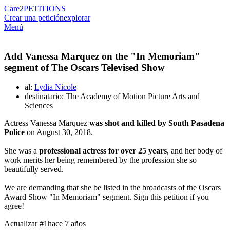
Care2
PETITIONS
Crear una petición
explorar
Menú
Add Vanessa Marquez on the "In Memoriam"
segment of The Oscars Televised Show
al:
Lydia Nicole
destinatario: The Academy of Motion Picture Arts and
Sciences
Actress Vanessa Marquez
was shot and killed by South Pasadena
Police
on August 30, 2018.
She was a
professional actress for over 25 years
, and her body of
work merits her being remembered by the profession she so
beautifully served.
We are demanding that she be listed in the broadcasts of the Oscars
Award Show "In Memoriam" segment. Sign this petition if you
agree!
Actualizar #1
hace 7 años