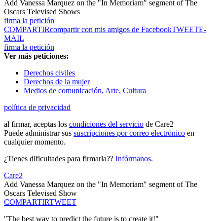
Add Vanessa Marquez on the "In Memoriam" segment of The
Oscars Televised Shows
firma la petición
COMPARTIR
compartir con mis amigos de Facebook
TWEET
E-
MAIL
firma la petición
Ver más peticiones:
Derechos civiles
Derechos de la mujer
Medios de comunicación, Arte, Cultura
política de privacidad
al firmar, aceptas los
condiciones del servicio
de Care2
Puede administrar sus
suscripciones por correo electrónico
en
cualquier momento.
¿Tienes dificultades para firmarla??
Infórmanos
.
Care2
Add Vanessa Marquez on the "In Memoriam" segment of The
Oscars Televised Show
COMPARTIR
TWEET
"The best way to predict the future is to create it!"