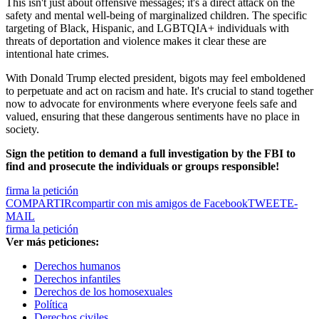
This isn't just about offensive messages; it's a direct attack on the
safety and mental well-being of marginalized children. The specific
targeting of Black, Hispanic, and LGBTQIA+ individuals with
threats of deportation and violence makes it clear these are
intentional hate crimes.
With Donald Trump elected president, bigots may feel emboldened
to perpetuate and act on racism and hate. It's crucial to stand together
now to advocate for environments where everyone feels safe and
valued, ensuring that these dangerous sentiments have no place in
society.
Sign the petition to demand a full investigation by the FBI to
find and prosecute the individuals or groups responsible!
firma la petición
COMPARTIR
compartir con mis amigos de Facebook
TWEET
E-
MAIL
firma la petición
Ver más peticiones:
Derechos humanos
Derechos infantiles
Derechos de los homosexuales
Política
Derechos civiles