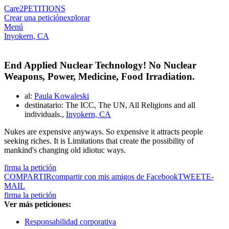
Care2
PETITIONS
Crear una petición
explorar
Menú
Inyokern, CA
End Applied Nuclear Technology! No Nuclear
Weapons, Power, Medicine, Food Irradiation.
al:
Paula Kowaleski
destinatario: The ICC, The UN, All Religions and all
individuals.,
Inyokern, CA
Nukes are expensive anyways. So expensive it attracts people
seeking riches. It is Limitations that create the possibility of
mankind's changing old idiotuc ways.
firma la petición
COMPARTIR
compartir con mis amigos de Facebook
TWEET
E-
MAIL
firma la petición
Ver más peticiones:
Responsabilidad corporativa