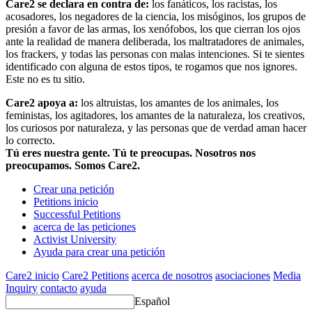
Care2 se declara en contra de:
los fanáticos, los racistas, los
acosadores, los negadores de la ciencia, los misóginos, los grupos de
presión a favor de las armas, los xenófobos, los que cierran los ojos
ante la realidad de manera deliberada, los maltratadores de animales,
los frackers, y todas las personas con malas intenciones. Si te sientes
identificado con alguna de estos tipos, te rogamos que nos ignores.
Este no es tu sitio.
Care2 apoya a:
los altruistas, los amantes de los animales, los
feministas, los agitadores, los amantes de la naturaleza, los creativos,
los curiosos por naturaleza, y las personas que de verdad aman hacer
lo correcto.
Tú eres nuestra gente. Tú te preocupas. Nosotros nos
preocupamos. Somos Care2.
Crear una petición
Petitions inicio
Successful Petitions
acerca de las peticiones
Activist University
Ayuda para crear una petición
Care2 inicio
Care2 Petitions
acerca de nosotros
asociaciones
Media
Inquiry
contacto
ayuda
Español