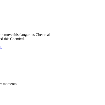
to remove this dangerous Chemical
ed this Chemical.
IL
er momento.