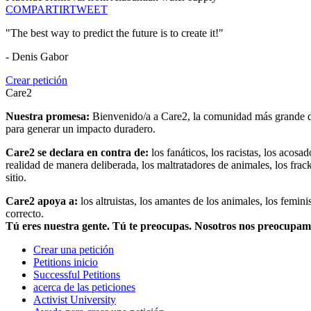
COMPARTIR
TWEET
"The best way to predict the future is to create it!"
- Denis Gabor
Crear petición
Care2
Nuestra promesa:
Bienvenido/a a Care2, la comunidad más grande del
para generar un impacto duradero.
Care2 se declara en contra de:
los fanáticos, los racistas, los acosa
realidad de manera deliberada, los maltratadores de animales, los frack
sitio.
Care2 apoya a:
los altruistas, los amantes de los animales, los femin
correcto.
Tú eres nuestra gente. Tú te preocupas. Nosotros nos preocupa
Crear una petición
Petitions inicio
Successful Petitions
acerca de las peticiones
Activist University