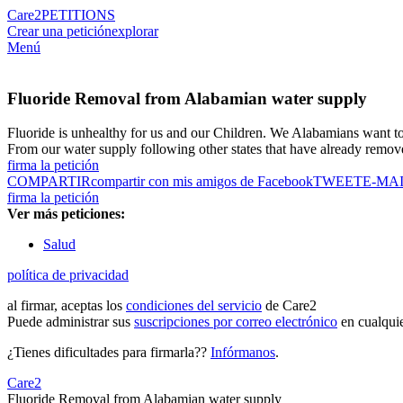
Care2
PETITIONS
Crear una petición
explorar
Menú
Fluoride Removal from Alabamian water supply
Fluoride is unhealthy for us and our Children. We Alabamians want 
From our water supply following other states that have already remov
firma la petición
COMPARTIR
compartir con mis amigos de Facebook
TWEET
E-MA
firma la petición
Ver más peticiones:
Salud
política de privacidad
al firmar, aceptas los
condiciones del servicio
de Care2
Puede administrar sus
suscripciones por correo electrónico
en cualqui
¿Tienes dificultades para firmarla??
Infórmanos
.
Care2
Fluoride Removal from Alabamian water supply