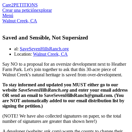
Care2
PETITIONS
Crear una petición
explorar
Menú
Walnut Creek, CA
Saved and Sensible, Not Supersized
al:
SaveSevenHillsRanch.org
Location:
Walnut Creek, CA
Say NO to a proposal for an oversize development next to Heather
Farm Park. Let's join together to ask that this 30-acre piece of
Walnut Creek's natural heritage is saved from over-development.
To stay informed and updated you MUST either go to our
website
SaveSevenHillsRanch.org
and enter your email address
OR send an email to SaveSevenHillsRanch@gmail.com. (You
are NOT automatically added to our email distribution list by
signing the petition.)
(NOTE! We have also collected signatures on paper, so the total
number of signatures are greater than shown here!)
A developer (website: spk.com) wants the county to change their