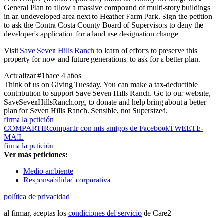
General Plan to allow a massive compound of multi-story buildings
in an undeveloped area next to Heather Farm Park. Sign the
petition
to ask the Contra Costa County Board of Supervisors to deny the
developer's application for a land use designation change.
Visit
Save Seven Hills Ranch
to learn of efforts to preserve this
property for now and future generations; to ask for a better plan.
Actualizar #1
hace 4 años
Think of us on Giving Tuesday. You can make a tax-deductible
contribution to support Save Seven Hills Ranch. Go to our website,
SaveSevenHillsRanch.org, to donate and help bring about a better
plan for Seven Hills Ranch. Sensible, not Supersized.
firma la petición
COMPARTIR
compartir con mis amigos de Facebook
TWEET
E-
MAIL
firma la petición
Ver más peticiones:
Medio ambiente
Responsabilidad corporativa
política de privacidad
al firmar, aceptas los
condiciones del servicio
de Care2