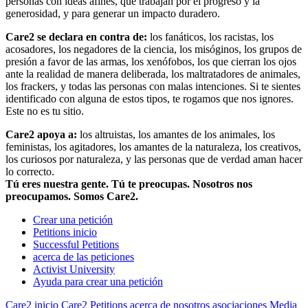
personas con ideas afines, que trabajan por el progreso y la
generosidad, y para generar un impacto duradero.
Care2 se declara en contra de:
los fanáticos, los racistas, los
acosadores, los negadores de la ciencia, los misóginos, los grupos de
presión a favor de las armas, los xenófobos, los que cierran los ojos
ante la realidad de manera deliberada, los maltratadores de animales,
los frackers, y todas las personas con malas intenciones. Si te sientes
identificado con alguna de estos tipos, te rogamos que nos ignores.
Este no es tu sitio.
Care2 apoya a:
los altruistas, los amantes de los animales, los
feministas, los agitadores, los amantes de la naturaleza, los creativos,
los curiosos por naturaleza, y las personas que de verdad aman hacer
lo correcto.
Tú eres nuestra gente. Tú te preocupas. Nosotros nos
preocupamos. Somos Care2.
Crear una petición
Petitions inicio
Successful Petitions
acerca de las peticiones
Activist University
Ayuda para crear una petición
Care2 inicio
Care2 Petitions
acerca de nosotros
asociaciones
Media