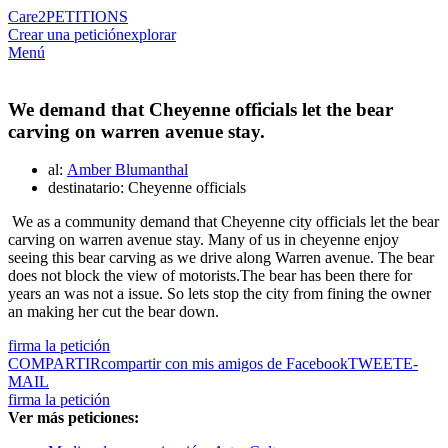
Care2
PETITIONS
Crear una petición
explorar
Menú
We demand that Cheyenne officials let the bear
carving on warren avenue stay.
al:
Amber Blumanthal
destinatario: Cheyenne officials
We as a community demand that Cheyenne city officials let the bear
carving on warren avenue stay. Many of us in cheyenne enjoy
seeing this bear carving as we drive along Warren avenue. The bear
does not block the view of motorists.The bear has been there for
years an was not a issue. So lets stop the city from fining the owner
an making her cut the bear down.
firma la petición
COMPARTIR
compartir con mis amigos de Facebook
TWEET
E-
MAIL
firma la petición
Ver más peticiones: