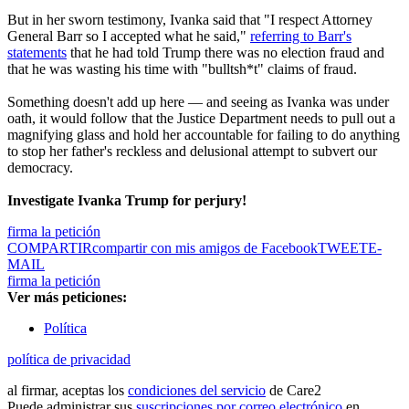
But in her sworn testimony, Ivanka said that "I respect Attorney
General Barr so I accepted what he said,"
referring to Barr's
statements
that he had told Trump there was no election fraud and
that he was wasting his time with "bulltsh*t" claims of fraud.
Something doesn't add up here — and seeing as Ivanka was under
oath, it would follow that the Justice Department needs to pull out a
magnifying glass and hold her accountable for failing to do anything
to stop her father's reckless and delusional attempt to subvert our
democracy.
Investigate Ivanka Trump for perjury!
firma la petición
COMPARTIR
compartir con mis amigos de Facebook
TWEET
E-
MAIL
firma la petición
Ver más peticiones:
Política
política de privacidad
al firmar, aceptas los
condiciones del servicio
de Care2
Puede administrar sus
suscripciones por correo electrónico
en