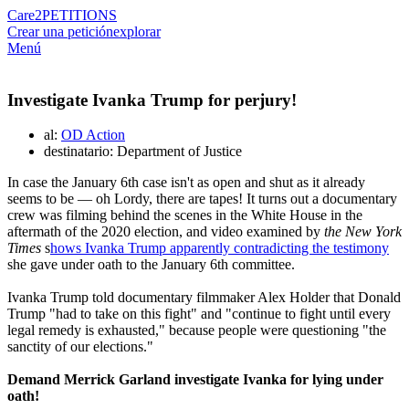
Care2
PETITIONS
Crear una petición
explorar
Menú
Investigate Ivanka Trump for perjury!
al:
OD Action
destinatario: Department of Justice
In case the January 6th case isn't as open and shut as it already
seems to be — oh Lordy, there are tapes! It turns out a documentary
crew was filming behind the scenes in the White House in the
aftermath of the 2020 election, and video examined by
the New York
Times
s
hows Ivanka Trump apparently contradicting the testimony
she gave under oath to the January 6th committee.
Ivanka Trump told documentary filmmaker Alex Holder that Donald
Trump "had to take on this fight" and "continue to fight until every
legal remedy is exhausted," because people were questioning "the
sanctity of our elections."
Demand Merrick Garland investigate Ivanka for lying under
oath!