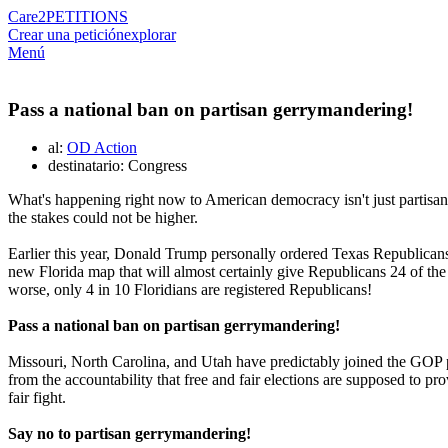
Care2
PETITIONS
Crear una petición
explorar
Menú
Pass a national ban on partisan gerrymandering!
al:
OD Action
destinatario: Congress
What's happening right now to American democracy isn't just partisan p
the stakes could not be higher.
Earlier this year, Donald Trump personally ordered Texas Republican
new Florida map that will almost certainly give Republicans 24 of the
worse, only 4 in 10 Floridians are registered Republicans!
Pass a national ban on partisan gerrymandering!
Missouri, North Carolina, and Utah have predictably joined the GOP pil
from the accountability that free and fair elections are supposed to pr
fair fight.
Say no to partisan gerrymandering!