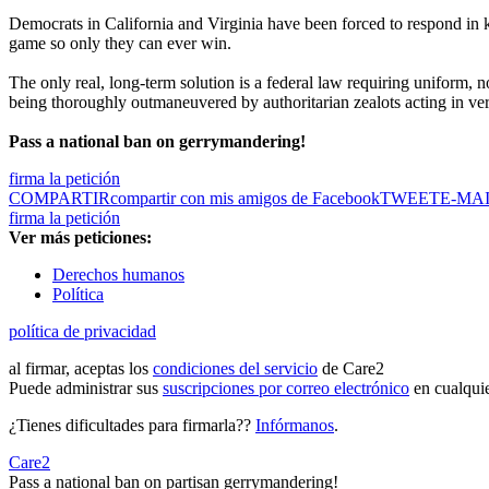
Democrats in California and Virginia have been forced to respond in ki
game so only they can ever win.
The only real, long-term solution is a federal law requiring uniform, n
being thoroughly outmaneuvered by authoritarian zealots acting in very
Pass a national ban on gerrymandering!
firma la petición
COMPARTIR
compartir con mis amigos de Facebook
TWEET
E-MA
firma la petición
Ver más peticiones:
Derechos humanos
Política
política de privacidad
al firmar, aceptas los
condiciones del servicio
de Care2
Puede administrar sus
suscripciones por correo electrónico
en cualqui
¿Tienes dificultades para firmarla??
Infórmanos
.
Care2
Pass a national ban on partisan gerrymandering!