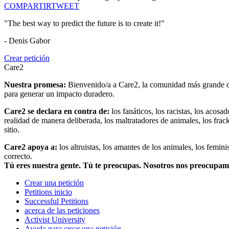
COMPARTIR
TWEET
"The best way to predict the future is to create it!"
- Denis Gabor
Crear petición
Care2
Nuestra promesa:
Bienvenido/a a Care2, la comunidad más grande del
para generar un impacto duradero.
Care2 se declara en contra de:
los fanáticos, los racistas, los acosa
realidad de manera deliberada, los maltratadores de animales, los frack
sitio.
Care2 apoya a:
los altruistas, los amantes de los animales, los femin
correcto.
Tú eres nuestra gente. Tú te preocupas. Nosotros nos preocupa
Crear una petición
Petitions inicio
Successful Petitions
acerca de las peticiones
Activist University
Ayuda para crear una petición