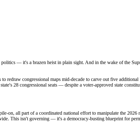
olitics — it's a brazen heist in plain sight. And in the wake of the Su
s to redraw congressional maps mid-decade to carve out five additiona
 state's 28 congressional seats — despite a voter-approved state consti
e-on, all part of a coordinated national effort to manipulate the 2026 
ovide. This isn't governing — it's a democracy-busting blueprint for perm