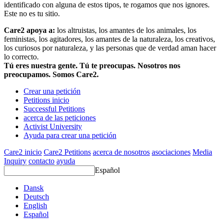
identificado con alguna de estos tipos, te rogamos que nos ignores.
Este no es tu sitio.
Care2 apoya a:
los altruistas, los amantes de los animales, los
feministas, los agitadores, los amantes de la naturaleza, los creativos,
los curiosos por naturaleza, y las personas que de verdad aman hacer
lo correcto.
Tú eres nuestra gente. Tú te preocupas. Nosotros nos
preocupamos. Somos Care2.
Crear una petición
Petitions inicio
Successful Petitions
acerca de las peticiones
Activist University
Ayuda para crear una petición
Care2 inicio
Care2 Petitions
acerca de nosotros
asociaciones
Media
Inquiry
contacto
ayuda
Español
Dansk
Deutsch
English
Español