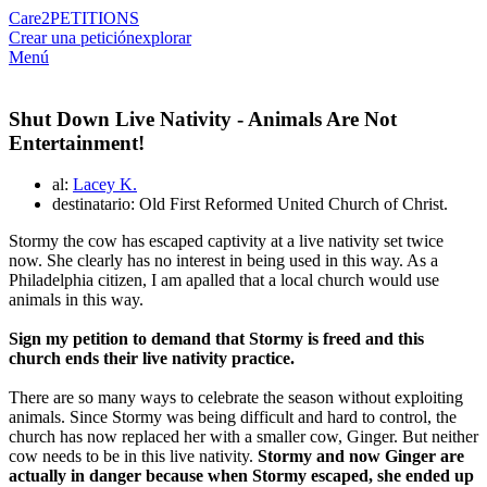
Care2
PETITIONS
Crear una petición
explorar
Menú
Shut Down Live Nativity - Animals Are Not
Entertainment!
al:
Lacey K.
destinatario: Old First Reformed United Church of Christ.
Stormy the cow has escaped captivity at a live nativity set twice
now. She clearly has no interest in being used in this way. As a
Philadelphia citizen, I am apalled that a local church would use
animals in this way.
Sign my petition to demand that Stormy is freed and this
church ends their live nativity practice.
There are so many ways to celebrate the season without exploiting
animals. Since Stormy was being difficult and hard to control, the
church has now replaced her with a smaller cow, Ginger. But neither
cow needs to be in this live nativity.
Stormy and now Ginger are
actually in danger because when Stormy escaped, she ended up