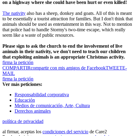
on a highway where she could have been hurt or even killed!
The nativity
also has a sheep, donkey and goats. All of this is meant
to be essentially a tourist attraction for families. But I don't think that
animals should be used as entertainment in this way. Not to mention
that police had to handle Stormy's two-time escape, which really
seem like a waste of public resources.
Please sign to ask the church to end the involvement of live
animals in their nativity, we don't need to teach our children
that exploiting animals is an appropriate Christmas activity.
firma la petición
COMPARTIR
compartir con mis amigos de Facebook
TWEET
E-
MAIL
firma la petición
Ver más peticiones:
Responsabilidad corporativa
Educación
Medios de comunicación, Arte, Cultura
Derechos animales
política de privacidad
al firmar, aceptas los
condiciones del servicio
de Care2