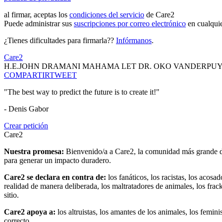
al firmar, aceptas los
condiciones del servicio
de Care2
Puede administrar sus
suscripciones por correo electrónico
en cualqui
¿Tienes dificultades para firmarla??
Infórmanos
.
Care2
H.E.JOHN DRAMANI MAHAMA LET DR. OKO VANDERPUYE
COMPARTIR
TWEET
"The best way to predict the future is to create it!"
- Denis Gabor
Crear petición
Care2
Nuestra promesa:
Bienvenido/a a Care2, la comunidad más grande del
para generar un impacto duradero.
Care2 se declara en contra de:
los fanáticos, los racistas, los acosa
realidad de manera deliberada, los maltratadores de animales, los frack
sitio.
Care2 apoya a:
los altruistas, los amantes de los animales, los femin
correcto.