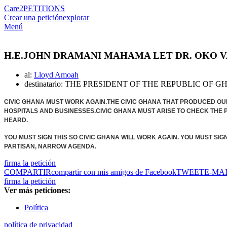
Care2
PETITIONS
Crear una petición
explorar
Menú
H.E.JOHN DRAMANI MAHAMA LET DR. OKO V
al:
Lloyd Amoah
destinatario: THE PRESIDENT OF THE REPUBLIC OF 
CIVIC GHANA MUST WORK AGAIN.THE CIVIC GHANA THAT PRODUCED OUR 
HOSPITALS AND BUSINESSES.CIVIC GHANA MUST ARISE TO CHECK THE PO
HEARD.
YOU MUST SIGN THIS SO CIVIC GHANA WILL WORK AGAIN. YOU MUST SIG
PARTISAN, NARROW AGENDA.
firma la petición
COMPARTIR
compartir con mis amigos de Facebook
TWEET
E-MA
firma la petición
Ver más peticiones:
Política
política de privacidad