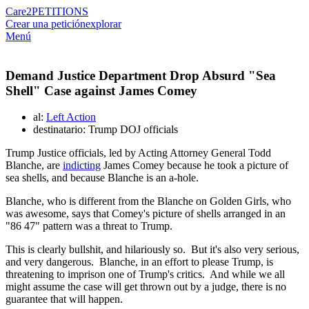
Care2
PETITIONS
Crear una petición
explorar
Menú
Demand Justice Department Drop Absurd "Sea
Shell" Case against James Comey
al:
Left Action
destinatario: Trump DOJ officials
Trump Justice officials, led by Acting Attorney General Todd
Blanche, are
indicting
James Comey because he took a picture of
sea shells, and because Blanche is an a-hole.
Blanche, who is different from the Blanche on Golden Girls, who
was awesome, says that Comey's picture of shells arranged in an
"86 47" pattern was a threat to Trump.
This is clearly bullshit, and hilariously so. But it's also very serious,
and very dangerous. Blanche, in an effort to please Trump, is
threatening to imprison one of Trump's critics. And while we all
might assume the case will get thrown out by a judge, there is no
guarantee that will happen.