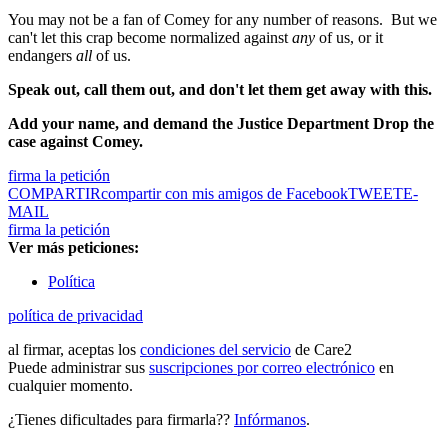
You may not be a fan of Comey for any number of reasons. But we
can't let this crap become normalized against
any
of us, or it
endangers
all
of us.
Speak out, call them out, and don't let them get away with this.
Add your name, and demand the Justice Department Drop the
case against Comey.
firma la petición
COMPARTIR
compartir con mis amigos de Facebook
TWEET
E-
MAIL
firma la petición
Ver más peticiones:
Política
política de privacidad
al firmar, aceptas los
condiciones del servicio
de Care2
Puede administrar sus
suscripciones por correo electrónico
en
cualquier momento.
¿Tienes dificultades para firmarla??
Infórmanos
.