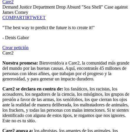
Care2
Demand Justice Department Drop Absurd "Sea Shell" Case against
James Comey
COMPARTIR
TWEET
"The best way to predict the future is to create it!"
- Denis Gabor
Crear petición
Care2
Nuestra promesa:
Bienvenido/a a Care2, la comunidad más grande
del mundo por las buenas causas. Aquí, encontrarás 45 millones de
personas con ideas afines, que trabajan por el progreso y la
generosidad, y para generar un impacto duradero.
Care2 se declara en contra de:
los fanáticos, los racistas, los
acosadores, los negadores de la ciencia, los misóginos, los grupos de
presión a favor de las armas, los xenófobos, los que cierran los ojos
ante la realidad de manera deliberada, los maltratadores de animales,
los frackers, y todas las personas con malas intenciones. Si te sientes
identificado con alguna de estos tipos, te rogamos que nos ignores.
Este no es tu sitio.
Care2 apoya a:
los altruistas, los amantes de los animales, los