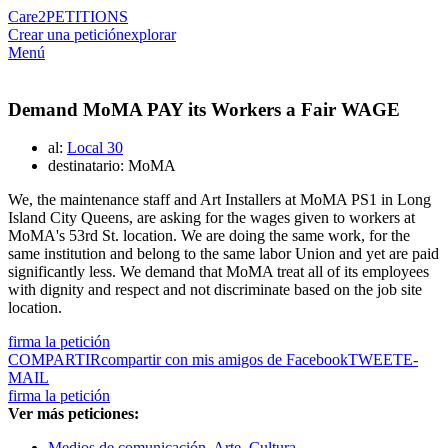
Care2
PETITIONS
Crear una petición
explorar
Menú
Demand MoMA PAY its Workers a Fair WAGE
al:
Local 30
destinatario: MoMA
We, the maintenance staff and Art Installers at MoMA PS1 in Long
Island City Queens, are asking for the wages given to workers at
MoMA's 53rd St. location. We are doing the same work, for the
same institution and belong to the same labor Union and yet are paid
significantly less. We demand that MoMA treat all of its employees
with dignity and respect and not discriminate based on the job site
location.
firma la petición
COMPARTIR
compartir con mis amigos de Facebook
TWEET
E-
MAIL
firma la petición
Ver más peticiones:
Medios de comunicación, Arte, Cultura