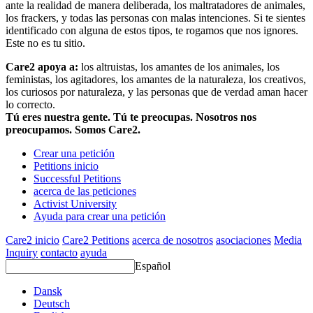
ante la realidad de manera deliberada, los maltratadores de animales,
los frackers, y todas las personas con malas intenciones. Si te sientes
identificado con alguna de estos tipos, te rogamos que nos ignores.
Este no es tu sitio.
Care2 apoya a:
los altruistas, los amantes de los animales, los
feministas, los agitadores, los amantes de la naturaleza, los creativos,
los curiosos por naturaleza, y las personas que de verdad aman hacer
lo correcto.
Tú eres nuestra gente. Tú te preocupas. Nosotros nos
preocupamos. Somos Care2.
Crear una petición
Petitions inicio
Successful Petitions
acerca de las peticiones
Activist University
Ayuda para crear una petición
Care2 inicio
Care2 Petitions
acerca de nosotros
asociaciones
Media
Inquiry
contacto
ayuda
Español
Dansk
Deutsch