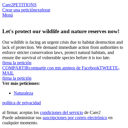
Care2
PETITIONS
Crear una petición
explorar
Menú
Let's protect our wildlife and nature reserves now!
Our wildlife is facing an urgent crisis due to habitat destruction and
lack of protection. We demand immediate action from authorities to
enforce stricter conservation laws, protect natural habitats, and
ensure the survival of vulnerable species before it is too late.
firma la petición
COMPARTIR
compartir con mis amigos de Facebook
TWEET
E-
MAIL
firma la petición
Ver más peticiones:
Naturaleza
política de privacidad
al firmar, aceptas los
condiciones del servicio
de Care2
Puede administrar sus
suscripciones por correo electrónico
en
cualquier momento.