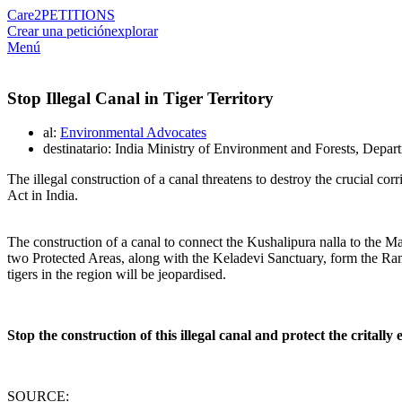
Care2
PETITIONS
Crear una petición
explorar
Menú
Stop Illegal Canal in Tiger Territory
al:
Environmental Advocates
destinatario: India Ministry of Environment and Forests, Depar
The illegal construction of a canal threatens to destroy the crucial c
Act in India.
The construction of a canal to connect the Kushalipura nalla to the 
two Protected Areas, along with the Keladevi Sanctuary, form the Rant
tigers in the region will be jeopardised.
Stop the construction of this illegal canal and protect the crital
SOURCE: