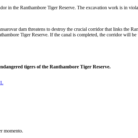
orridor in the Ranthambore Tiger Reserve. The excavation work is in viol
Mansarovar dam threatens to destroy the crucial corridor that links the
hambore Tiger Reserve. If the canal is completed, the corridor will be 
ly endangered tigers of the Ranthambore Tiger Reserve.
IL
er momento.