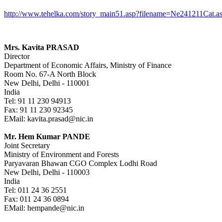
http://www.tehelka.com/story_main51.asp?filename=Ne241211Cat.a
Mrs. Kavita PRASAD
Director
Department of Economic Affairs, Ministry of Finance
Room No. 67-A North Block
New Delhi, Delhi - 110001
India
Tel: 91 11 230 94913
Fax: 91 11 230 92345
EMail: kavita.prasad@nic.in
Mr. Hem Kumar PANDE
Joint Secretary
Ministry of Environment and Forests
Paryavaran Bhawan CGO Complex Lodhi Road
New Delhi, Delhi - 110003
India
Tel: 011 24 36 2551
Fax: 011 24 36 0894
EMail: hempande@nic.in