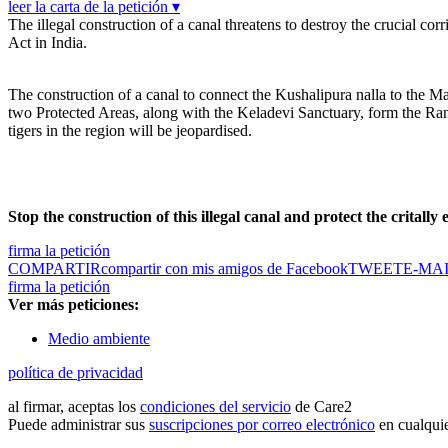
leer la carta de la petición ▾
The illegal construction of a canal threatens to destroy the crucial c
Act in India.
The construction of a canal to connect the Kushalipura nalla to the 
two Protected Areas, along with the Keladevi Sanctuary, form the Rant
tigers in the region will be jeopardised.
Stop the construction of this illegal canal and protect the crital
firma la petición
COMPARTIR
compartir con mis amigos de Facebook
TWEET
E-MA
firma la petición
Ver más peticiones:
Medio ambiente
política de privacidad
al firmar, aceptas los
condiciones del servicio
de Care2
Puede administrar sus
suscripciones por correo electrónico
en cualqui