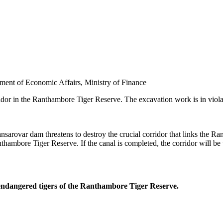
tment of Economic Affairs, Ministry of Finance
orridor in the Ranthambore Tiger Reserve. The excavation work is in viol
Mansarovar dam threatens to destroy the crucial corridor that links the
hambore Tiger Reserve. If the canal is completed, the corridor will be 
ly endangered tigers of the Ranthambore Tiger Reserve.