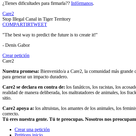
¿Tienes dificultades para firmarla??
Infórmanos
.
Care2
Stop Illegal Canal in Tiger Territory
COMPARTIR
TWEET
"The best way to predict the future is to create it!"
- Denis Gabor
Crear petición
Care2
Nuestra promesa:
Bienvenido/a a Care2, la comunidad más grande del
para generar un impacto duradero.
Care2 se declara en contra de:
los fanáticos, los racistas, los acosa
realidad de manera deliberada, los maltratadores de animales, los frack
sitio.
Care2 apoya a:
los altruistas, los amantes de los animales, los femin
correcto.
Tú eres nuestra gente. Tú te preocupas. Nosotros nos preocupa
Crear una petición
Petitions inicio