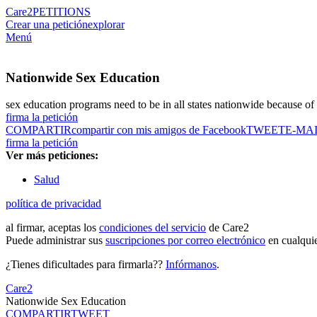
Care2
PETITIONS
Crear una petición
explorar
Menú
Nationwide Sex Education
sex education programs need to be in all states nationwide because of 
firma la petición
COMPARTIR
compartir con mis amigos de Facebook
TWEET
E-MA
firma la petición
Ver más peticiones:
Salud
política de privacidad
al firmar, aceptas los
condiciones del servicio
de Care2
Puede administrar sus
suscripciones por correo electrónico
en cualqui
¿Tienes dificultades para firmarla??
Infórmanos
.
Care2
Nationwide Sex Education
COMPARTIR
TWEET