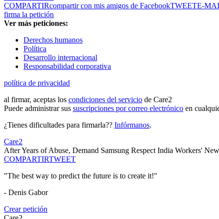
COMPARTIR
compartir con mis amigos de Facebook
TWEET
E-MA
firma la petición
Ver más peticiones:
Derechos humanos
Política
Desarrollo internacional
Responsabilidad corporativa
política de privacidad
al firmar, aceptas los
condiciones del servicio
de Care2
Puede administrar sus
suscripciones por correo electrónico
en cualqui
¿Tienes dificultades para firmarla??
Infórmanos
.
Care2
After Years of Abuse, Demand Samsung Respect India Workers' New
COMPARTIR
TWEET
"The best way to predict the future is to create it!"
- Denis Gabor
Crear petición
Care2