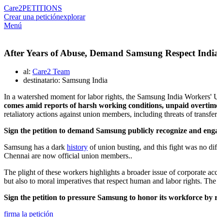
Care2
PETITIONS
Crear una petición
explorar
Menú
After Years of Abuse, Demand Samsung Respect Indi
al:
Care2 Team
destinatario: Samsung India
In a watershed moment for labor rights, the Samsung India Workers'
comes amid reports of harsh working conditions, unpaid overti
retaliatory actions against union members, including threats of transf
Sign the petition to demand Samsung publicly recognize and enga
Samsung has a dark
history
of union busting, and this fight was no d
Chennai are now official union members..
The plight of these workers highlights a broader issue of corporate a
but also to moral imperatives that respect human and labor rights. The
Sign the petition to pressure Samsung to honor its workforce by r
firma la petición