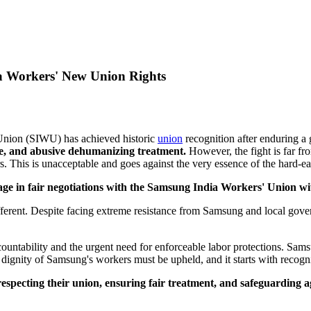
a Workers' New Union Rights
 Union (SIWU) has achieved historic
union
recognition after enduring a 
me, and abusive dehumanizing treatment.
However, the fight is far f
ers. This is unacceptable and goes against the very essence of the hard-
ge in fair negotiations with the Samsung India Workers' Union wi
ifferent. Despite facing extreme resistance from Samsung and local gov
ccountability and the urgent need for enforceable labor protections. Sa
 dignity of Samsung's workers must be upheld, and it starts with recogn
especting their union, ensuring fair treatment, and safeguarding ag