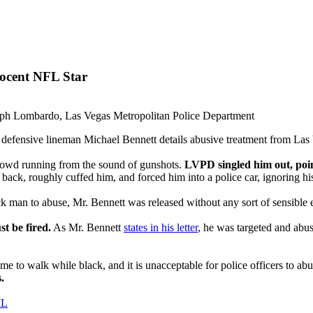
nocent NFL Star
eph Lombardo, Las Vegas Metropolitan Police Department
L defensive lineman Michael Bennett details abusive treatment from Las 
rowd running from the sound of gunshots.
LVPD singled him out, poin
back, roughly cuffed him, and forced him into a police car, ignoring hi
k man to abuse, Mr. Bennett was released without any sort of sensible 
t be fired.
As Mr. Bennett
states in his letter
, he was targeted and abu
a crime to walk while black, and it is unacceptable for police officers to
.
IL