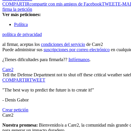
COMPARTIR
compartir con mis amigos de Facebook
TWEET
E-MA
firma la petición
Ver más peticiones:
Política
política de privacidad
al firmar, aceptas los
condiciones del servicio
de Care2
Puede administrar sus
suscripciones por correo electrónico
en cualqui
¿Tienes dificultades para firmarla??
Infórmanos
.
Care2
Tell the Defense Department not to shut off these critical weather satel
COMPARTIR
TWEET
"The best way to predict the future is to create it!"
- Denis Gabor
Crear petición
Care2
Nuestra promesa:
Bienvenido/a a Care2, la comunidad más grande del
para generar un impacto duradero.