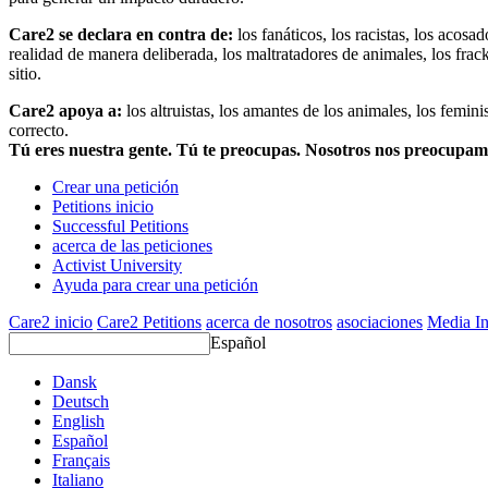
Care2 se declara en contra de:
los fanáticos, los racistas, los acosa
realidad de manera deliberada, los maltratadores de animales, los frack
sitio.
Care2 apoya a:
los altruistas, los amantes de los animales, los femin
correcto.
Tú eres nuestra gente. Tú te preocupas. Nosotros nos preocupa
Crear una petición
Petitions inicio
Successful Petitions
acerca de las peticiones
Activist University
Ayuda para crear una petición
Care2 inicio
Care2 Petitions
acerca de nosotros
asociaciones
Media In
Español
Dansk
Deutsch
English
Español
Français
Italiano