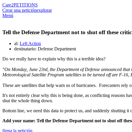
Care2
PETITIONS
Crear una petición
explorar
Menú
Tell the Defense Department not to shut off these critic
al:
Left Action
destinatario: Defense Department
Do we really have to explain why this is a terrible idea?
"On Monday, June 23rd, the Department of Defense announced that it wo
Meteorological Satellite Program satellites to be turned off are F-16,
These are satellites that help warn us of hurricanes. Forecasters rel
It's not entirely clear why this is being done, as conflicting reasons ha
shut the whole thing down.
Bottom line, we need this data to protect us, and suddenly shutting it 
Add your name: Tell the Defense Department not to shut off these 
firma la petición