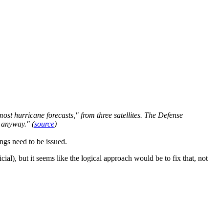
st hurricane forecasts," from three satellites. The Defense
t anyway." (
source
)
ngs need to be issued.
cial), but it seems like the logical approach would be to fix that, not