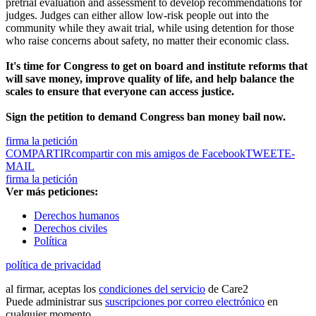
pretrial evaluation and assessment to develop recommendations for
judges. Judges can either allow low-risk people out into the
community while they await trial, while using detention for those
who raise concerns about safety, no matter their economic class.
It's time for Congress to get on board and institute reforms that
will save money, improve quality of life, and help balance the
scales to ensure that everyone can access justice.
Sign the petition to demand Congress ban money bail now.
firma la petición
COMPARTIR
compartir con mis amigos de Facebook
TWEET
E-
MAIL
firma la petición
Ver más peticiones:
Derechos humanos
Derechos civiles
Política
política de privacidad
al firmar, aceptas los
condiciones del servicio
de Care2
Puede administrar sus
suscripciones por correo electrónico
en
cualquier momento.