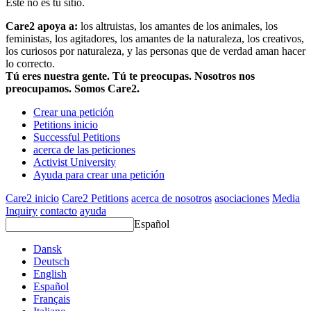
Este no es tu sitio.
Care2 apoya a:
los altruistas, los amantes de los animales, los
feministas, los agitadores, los amantes de la naturaleza, los creativos,
los curiosos por naturaleza, y las personas que de verdad aman hacer
lo correcto.
Tú eres nuestra gente. Tú te preocupas. Nosotros nos
preocupamos. Somos Care2.
Crear una petición
Petitions inicio
Successful Petitions
acerca de las peticiones
Activist University
Ayuda para crear una petición
Care2 inicio
Care2 Petitions
acerca de nosotros
asociaciones
Media
Inquiry
contacto
ayuda
Español
Dansk
Deutsch
English
Español
Français