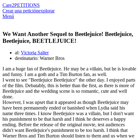
Care2
PETITIONS
Crear una petición
explorar
Menú
We Want Another Sequel to Beetlejuice! Beetlejuice,
Beetlejuice, BEETLEJUICE!
al:
Victoria Salter
destinatario: Warner Bros
I am a huge fan of Beetlejuice. He may be a villain, but he is lovable
and funny. I am a goth and a Tim Burton fan, as well.
I went to see "Beetlejuice Beetlejuice" the other day. I enjoyed parts
of the film. Debatably, this is better than the first, as there is more of
Beetlejuice and the wedding scene is so romantic, cute and well
done.
However, I was upset that it appeared as though Beetlejuice may
have been permanently ended or banished when Lydia said his
name three times. I know Beetlejuice was a villain, but I don't want
his punishment to be that harsh and I think he deserves a happy
ending. Before the release of the original movie, test audiences
didn't want Beetlejuice's punishment to be too harsh. I think that
Warner Bros and Tim Burton should listen to them and us when we