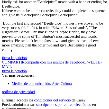
kindly ask for another "Beetlejuice" movie with a happier ending for
Beetlejuice.
If there were to be another movie, they could complete the sequence
and give us "Beetlejuice Beetlejuice Beetlejuice."
Both the first and second "Beetlejuice" movies have proven to be
very successful. In fact, in with "Edward Scissorhands", "The
Nightmare Before Christmas" and "Corpse Bride", they have
proven to be some of Tim Burton's most successful and iconic
movies. Please don't let the fans down and give us a sequel even
more amazing than the other two and give Beetlejuice a good
ending!
firma la petición
COMPARTIR
compartir con mis amigos de Facebook
TWEET
E-
MAIL
firma la petición
Ver más peticiones:
Medios de comunicación, Arte, Cultura
política de privacidad
al firmar, aceptas los
condiciones del servicio
de Care2
Puede administrar sus
suscripciones por correo electrónico
en
cualquier momento.