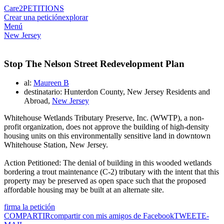
Care2
PETITIONS
Crear una petición
explorar
Menú
New Jersey
Stop The Nelson Street Redevelopment Plan
al:
Maureen B
destinatario: Hunterdon County, New Jersey Residents and
Abroad,
New Jersey
Whitehouse Wetlands Tributary Preserve, Inc. (WWTP), a non-
profit organization, does not approve the building of high-density
housing units on this environmentally sensitive land in downtown
Whitehouse Station, New Jersey.
Action Petitioned: The denial of building in this wooded wetlands
bordering a trout maintenance (C-2) tributary with the intent that this
property may be preserved as open space such that the proposed
affordable housing may be built at an alternate site.
firma la petición
COMPARTIR
compartir con mis amigos de Facebook
TWEET
E-