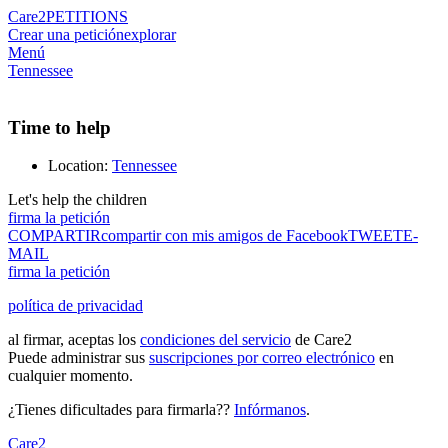
Care2
PETITIONS
Crear una petición
explorar
Menú
Tennessee
Time to help
Location:
Tennessee
Let's help the children
firma la petición
COMPARTIR
compartir con mis amigos de Facebook
TWEET
E-
MAIL
firma la petición
política de privacidad
al firmar, aceptas los
condiciones del servicio
de Care2
Puede administrar sus
suscripciones por correo electrónico
en
cualquier momento.
¿Tienes dificultades para firmarla??
Infórmanos
.
Care2