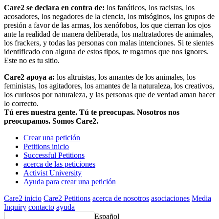
Care2 se declara en contra de:
los fanáticos, los racistas, los
acosadores, los negadores de la ciencia, los misóginos, los grupos de
presión a favor de las armas, los xenófobos, los que cierran los ojos
ante la realidad de manera deliberada, los maltratadores de animales,
los frackers, y todas las personas con malas intenciones. Si te sientes
identificado con alguna de estos tipos, te rogamos que nos ignores.
Este no es tu sitio.
Care2 apoya a:
los altruistas, los amantes de los animales, los
feministas, los agitadores, los amantes de la naturaleza, los creativos,
los curiosos por naturaleza, y las personas que de verdad aman hacer
lo correcto.
Tú eres nuestra gente. Tú te preocupas. Nosotros nos
preocupamos. Somos Care2.
Crear una petición
Petitions inicio
Successful Petitions
acerca de las peticiones
Activist University
Ayuda para crear una petición
Care2 inicio
Care2 Petitions
acerca de nosotros
asociaciones
Media
Inquiry
contacto
ayuda
Español