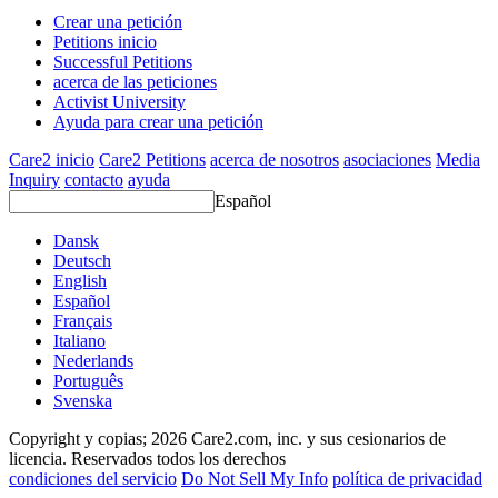
Crear una petición
Petitions inicio
Successful Petitions
acerca de las peticiones
Activist University
Ayuda para crear una petición
Care2 inicio
Care2 Petitions
acerca de nosotros
asociaciones
Media
Inquiry
contacto
ayuda
Español
Dansk
Deutsch
English
Español
Français
Italiano
Nederlands
Português
Svenska
Copyright y copias; 2026 Care2.com, inc. y sus cesionarios de
licencia. Reservados todos los derechos
condiciones del servicio
Do Not Sell My Info
política de privacidad