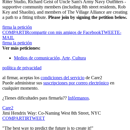
Ritter Studio, Richard Geist of Uncle Sam's Army Navy Outfitters -
supportive community members (including 8th street residents, Rob
Key and Shaolin), and members of The Village Alliance are creating
a path to a fitting tribute.
Please join by signing the petition below.
firma la petición
COMPARTIR
compartir con mis amigos de Facebook
TWEET
E-
MAIL
firma la petición
Ver más peticiones:
Medios de comunicación, Arte, Cultura
política de privacidad
al firmar, aceptas los
condiciones del servicio
de Care2
Puede administrar sus
suscripciones por correo electrónico
en
cualquier momento.
¿Tienes dificultades para firmarla??
Infórmanos
.
Care2
Jimi Hendrix Way: Co-Naming West 8th Street, NYC
COMPARTIR
TWEET
"The best way to predict the future is to create it!"