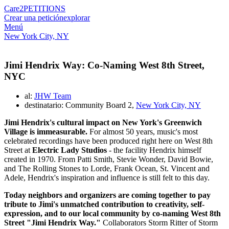
Care2
PETITIONS
Crear una petición
explorar
Menú
New York City, NY
Jimi Hendrix Way: Co-Naming West 8th Street,
NYC
al:
JHW Team
destinatario: Community Board 2,
New York City, NY
Jimi Hendrix's cultural impact on New York's Greenwich
Village is immeasurable.
For almost 50 years, music's most
celebrated recordings have been produced right here on West 8th
Street at
Electric Lady Studios
- the facility Hendrix himself
created in 1970. From Patti Smith, Stevie Wonder, David Bowie,
and The Rolling Stones to Lorde, Frank Ocean, St. Vincent and
Adele, Hendrix's inspiration and influence is still felt to this day.
Today neighbors and organizers are coming together to pay
tribute to Jimi's unmatched contribution to creativity, self-
expression, and to our local community by co-naming West 8th
Street "Jimi Hendrix Way."
Collaborators Storm Ritter of Storm