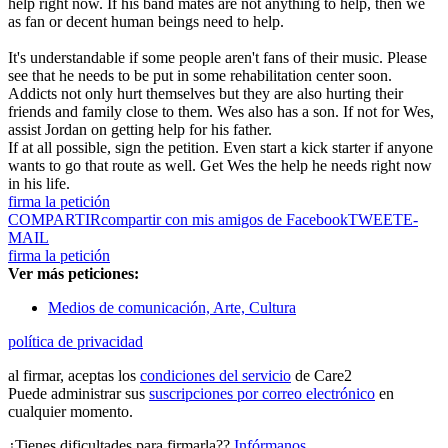
help right now. If his band mates are not anything to help, then we
as fan or decent human beings need to help.
It's understandable if some people aren't fans of their music. Please
see that he needs to be put in some rehabilitation center soon.
Addicts not only hurt themselves but they are also hurting their
friends and family close to them. Wes also has a son. If not for Wes,
assist Jordan on getting help for his father.
If at all possible, sign the petition. Even start a kick starter if anyone
wants to go that route as well. Get Wes the help he needs right now
in his life.
firma la petición
COMPARTIR
compartir con mis amigos de Facebook
TWEET
E-
MAIL
firma la petición
Ver más peticiones:
Medios de comunicación, Arte, Cultura
política de privacidad
al firmar, aceptas los
condiciones del servicio
de Care2
Puede administrar sus
suscripciones por correo electrónico
en
cualquier momento.
¿Tienes dificultades para firmarla??
Infórmanos
.