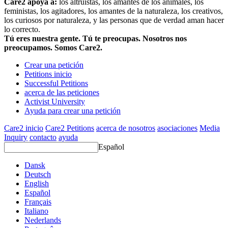
Care2 apoya a:
los altruistas, los amantes de los animales, los
feministas, los agitadores, los amantes de la naturaleza, los creativos,
los curiosos por naturaleza, y las personas que de verdad aman hacer
lo correcto.
Tú eres nuestra gente. Tú te preocupas. Nosotros nos
preocupamos. Somos Care2.
Crear una petición
Petitions inicio
Successful Petitions
acerca de las peticiones
Activist University
Ayuda para crear una petición
Care2 inicio
Care2 Petitions
acerca de nosotros
asociaciones
Media
Inquiry
contacto
ayuda
Español
Dansk
Deutsch
English
Español
Français
Italiano
Nederlands