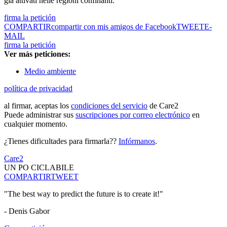
già attivati nelle regioni confinanti.
firma la petición
COMPARTIR
compartir con mis amigos de Facebook
TWEET
E-
MAIL
firma la petición
Ver más peticiones:
Medio ambiente
política de privacidad
al firmar, aceptas los
condiciones del servicio
de Care2
Puede administrar sus
suscripciones por correo electrónico
en
cualquier momento.
¿Tienes dificultades para firmarla??
Infórmanos
.
Care2
UN PO CICLABILE
COMPARTIR
TWEET
"The best way to predict the future is to create it!"
- Denis Gabor