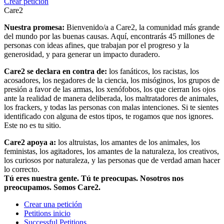
Crear petición
Care2
Nuestra promesa:
Bienvenido/a a Care2, la comunidad más grande
del mundo por las buenas causas. Aquí, encontrarás 45 millones de
personas con ideas afines, que trabajan por el progreso y la
generosidad, y para generar un impacto duradero.
Care2 se declara en contra de:
los fanáticos, los racistas, los
acosadores, los negadores de la ciencia, los misóginos, los grupos de
presión a favor de las armas, los xenófobos, los que cierran los ojos
ante la realidad de manera deliberada, los maltratadores de animales,
los frackers, y todas las personas con malas intenciones. Si te sientes
identificado con alguna de estos tipos, te rogamos que nos ignores.
Este no es tu sitio.
Care2 apoya a:
los altruistas, los amantes de los animales, los
feministas, los agitadores, los amantes de la naturaleza, los creativos,
los curiosos por naturaleza, y las personas que de verdad aman hacer
lo correcto.
Tú eres nuestra gente. Tú te preocupas. Nosotros nos
preocupamos. Somos Care2.
Crear una petición
Petitions inicio
Successful Petitions