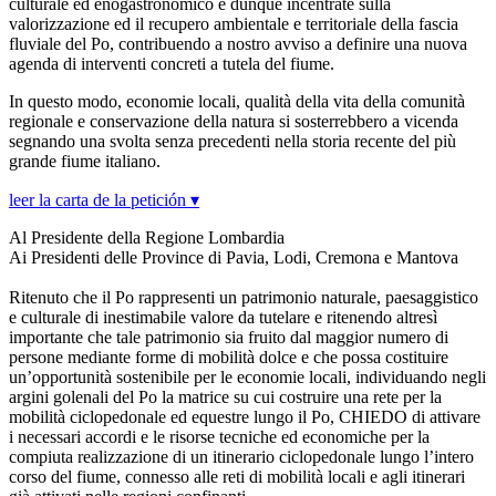
culturale ed enogastronomico e dunque incentrate sulla
valorizzazione ed il recupero ambientale e territoriale della fascia
fluviale del Po, contribuendo a nostro avviso a definire una nuova
agenda di interventi concreti a tutela del fiume.
In questo modo, economie locali, qualità della vita della comunità
regionale e conservazione della natura si sosterrebbero a vicenda
segnando una svolta senza precedenti nella storia recente del più
grande fiume italiano.
leer la carta de la petición ▾
Al Presidente della Regione Lombardia
Ai Presidenti delle Province di Pavia, Lodi, Cremona e Mantova
Ritenuto che il Po rappresenti un patrimonio naturale, paesaggistico
e culturale di inestimabile valore da tutelare e ritenendo altresì
importante che tale patrimonio sia fruito dal maggior numero di
persone mediante forme di mobilità dolce e che possa costituire
un’opportunità sostenibile per le economie locali, individuando negli
argini golenali del Po la matrice su cui costruire una rete per la
mobilità ciclopedonale ed equestre lungo il Po, CHIEDO di attivare
i necessari accordi e le risorse tecniche ed economiche per la
compiuta realizzazione di un itinerario ciclopedonale lungo l’intero
corso del fiume, connesso alle reti di mobilità locali e agli itinerari