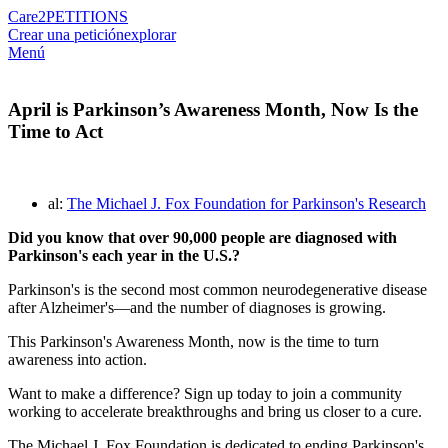
Care2
PETITIONS
Crear una petición
explorar
Menú
April is Parkinson’s Awareness Month, Now Is the
Time to Act
al:
The Michael J. Fox Foundation for Parkinson's Research
Did you know that over 90,000 people are diagnosed with
Parkinson's each year in the U.S.?
Parkinson's is the second most common neurodegenerative disease
after Alzheimer's—and the number of diagnoses is growing.
This Parkinson's Awareness Month, now is the time to turn
awareness into action.
Want to make a difference? Sign up today to join a community
working to accelerate breakthroughs and bring us closer to a cure.
The Michael J. Fox Foundation is dedicated to ending Parkinson's