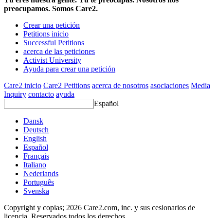
preocupamos. Somos Care2.
Crear una petición
Petitions inicio
Successful Petitions
acerca de las peticiones
Activist University
Ayuda para crear una petición
Care2 inicio
Care2 Petitions
acerca de nosotros
asociaciones
Media
Inquiry
contacto
ayuda
Español
Dansk
Deutsch
English
Español
Français
Italiano
Nederlands
Português
Svenska
Copyright y copias; 2026 Care2.com, inc. y sus cesionarios de
licencia. Reservados todos los derechos