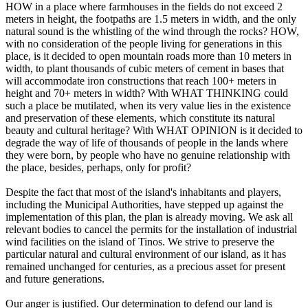
HOW in a place where farmhouses in the fields do not exceed 2
meters in height, the footpaths are 1.5 meters in width, and the only
natural sound is the whistling of the wind through the rocks? HOW,
with no consideration of the people living for generations in this
place, is it decided to open mountain roads more than 10 meters in
width, to plant thousands of cubic meters of cement in bases that
will accommodate iron constructions that reach 100+ meters in
height and 70+ meters in width? With WHAT THINKING could
such a place be mutilated, when its very value lies in the existence
and preservation of these elements, which constitute its natural
beauty and cultural heritage? With WHAT OPINION is it decided to
degrade the way of life of thousands of people in the lands where
they were born, by people who have no genuine relationship with
the place, besides, perhaps, only for profit?
Despite the fact that most of the island's inhabitants and players,
including the Municipal Authorities, have stepped up against the
implementation of this plan, the plan is already moving. We ask all
relevant bodies to cancel the permits for the installation of industrial
wind facilities on the island of Tinos. We strive to preserve the
particular natural and cultural environment of our island, as it has
remained unchanged for centuries, as a precious asset for present
and future generations.
Our anger is justified. Our determination to defend our land is