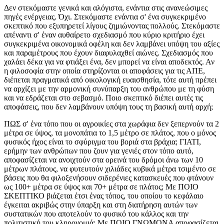
Δεν στεκόμαστε γενικά και αλόγιστα, ενάντια στις ανανεώσιμες
πηγές ενέργειας. Όχι. Στεκόμαστε ενάντια σ' ένα συγκεκριμένο
σκεπτικό που εξυπηρετεί λίγους ζημιώνοντας πολλούς. Στεκόμαστε
απέναντι σ' έναν αυθαίρετο σχεδιασμό που κύριο κριτήριο έχει
συγκεκριμένα οικονομικά οφέλη και δεν λαμβάνει υπόψη του αξίες
και παραμέτρους που έχουν διαφυλαχθεί αιώνες. Σχεδιασμός που
χαλάει δέκα για να φτιάξει ένα, δεν μπορεί να είναι αποδεκτός. Αν
η φιλοσοφία στην οποία στηρίζονται οι αποφάσεις για τις ΑΠΕ,
διέπεται πραγματικά από οικολογική ευαισθησία, τότε αυτή πρέπει
να αρχίζει με την αρμονική συνύπαρξη του ανθρώπου με τη φύση
και να εδράζεται στο σεβασμό. Ποιο σκεπτικό διέπει αυτές τις
αποφάσεις, που δεν λαμβάνουν υπόψη τους τη βασική αυτή αρχή;
ΠΩΣ σ' ένα τόπο που οι αγροικίες στα χωράφια δεν ξεπερνούν τα 2
μέτρα σε ύψος, τα μονοπάτια το 1,5 μέτρο σε πλάτος, που ο μόνος
φυσικός ήχος είναι το σφύριγμα του βοριά στα βράχια; ΓΙΑΤΙ,
ερήμην των ανθρώπων που ζουν για γενιές στον τόπο αυτό,
αποφασίζεται να ανοιχτούν στα ορεινά του δρόμοι άνω των 10
μέτρων πλάτους, να φυτευτούν χιλιάδες κυβικά μέτρα τσιμέντο σε
βάσεις που θα φιλοξενήσουν σιδερένιες κατασκευές που φτάνουν
ως 100+ μέτρα σε ύψος και 70+ μέτρα σε πλάτος; Με ΠΟΙΟ
ΣΚΕΠΤΙΚΟ βιάζεται έτσι ένας τόπος, του οποίου το κεφάλαιο
έγκειται ακριβώς στην ύπαρξη και στη διατήρηση αυτών των
συστατικών που αποτελούν το φυσικό του κάλλος και την
πολιτιστική του κληρονομιά; Με ΠΟΙΟ ΓΝΩΜΟΝΑ αποφασίζεται