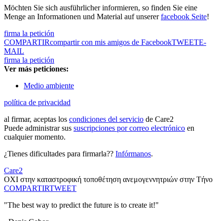
Möchten Sie sich ausführlicher informieren, so finden Sie eine
Menge an Informationen und Material auf unserer
facebook Seite
!
firma la petición
COMPARTIR
compartir con mis amigos de Facebook
TWEET
E-
MAIL
firma la petición
Ver más peticiones:
Medio ambiente
política de privacidad
al firmar, aceptas los
condiciones del servicio
de Care2
Puede administrar sus
suscripciones por correo electrónico
en
cualquier momento.
¿Tienes dificultades para firmarla??
Infórmanos
.
Care2
ΟΧΙ στην καταστροφική τοποθέτηση ανεμογεννητριών στην Τήνο
COMPARTIR
TWEET
"The best way to predict the future is to create it!"