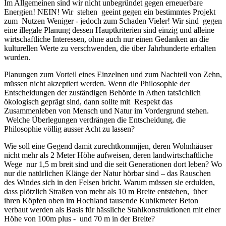
Im
Allgemeinen sind wir nicht unbegründet gegen erneuerbare
Energien! NEIN! Wir stehen geeint gegen ein bestimmtes Projekt
zum Nutzen Weniger - jedoch zum Schaden Vieler!
Wir sind gegen
eine illegale Planung dessen Hauptkriterien sind einzig und alleine
wirtschaftliche Interessen, ohne auch nur einen Gedanken an die
kulturellen Werte zu verschwenden, die ü
ber Jahrhunderte erhalten
wurden.
Planungen zum Vorteil eines Einzelnen und zum Nachteil von Zehn,
müssen nicht akzeptiert werden. Wenn die Philosoph
ie der
Entscheidungen der zuständigen Behörde in Athen tatsächlich
ökologisch geprägt sind, dann sollte mit Respekt das
Zusammenleben von Mensch und Natur im Vordergrund stehen.
Welche Überlegungen verdrängen die Entscheidung, die
Philosophie v
öllig ausser Acht zu lassen
?
Wie soll eine Gegend damit zurechtkommjjen, deren Wohnhäuser
nicht mehr als 2 Meter Höhe aufweisen, deren landwirtschaftliche
Wege nur 1,5 m breit sind und die seit Generationen dort leben? Wo
nur die natürlichen Klä
nge der Natur h
örbar sind
– das Rauschen
des Windes sich in den Felsen bricht.
Warum müssen sie erdulden,
dass plötzlich Straßen von mehr als 10 m Breite entstehen, über
ihren Köpfen oben im Hochland tausende Kubikmeter Beton
verbaut werden als Basis für hässliche Stahlkonstruktionen mit einer
Höhe von 100m plus -
und 70 m in der Breite?