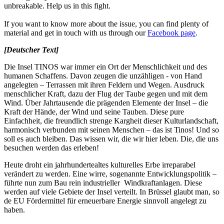
unbreakable. Help us in this fight.
If you want to know more about the issue, you can find plenty of
material and get in touch with us through our
Facebook page
.
[Deutscher Text]
Die Insel TINOS war immer ein Ort der Menschlichkeit und des
humanen Schaffens. Davon zeugen die unzähligen
- von Hand
angelegten – Terrassen mit ihren Feldern und Wegen. Ausdruck
menschlicher Kraft, dazu der Flug der Taube gegen und mit dem
Wind.
Über Jahrtausende die prägenden Elemente der Insel
– die
Kraft der H
ä
nde, der Wind und seine Tauben. Diese pure
Einfachheit, die freundlich strenge Kargheit dieser Kulturlandschaft,
harmonisch verbunden mit seinen Menschen – das ist Tinos! Und so
soll es auch bleiben. Das wissen wir, die wir hier leben. Die, die uns
besuchen werden das erleben!
Heute droht ein jahrhundertealtes kulturelles Erbe irreparabel
verändert zu werden. Eine wirre, sogenannte Entwicklungspolitik –
führte nun zum Bau rein industrieller Windkraftanlagen. Diese
werden auf viele Gebiete der Insel verteilt. In Brüssel glaubt man, so
de EU Fördermittel für erneuerbare Energie sinnvoll angelegt zu
haben.