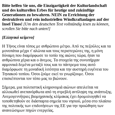
Bitte helfen Sie uns, die Einzigartigkeit der Kulturlandschaft
und des kulturellen Erbes für heutige und zukünftige
Generationen zu bewahren.
NEIN
zu Errichtung der
destruktiven und rein industriellen Windkraftanlagen auf der
Insel Tinos!
[Um den deutschen Text vollständig lesen zu können,
scrollen Sie bitte nach unten!]
[Ελληνικό κείμενο]
Η Τήνος είναι τόπος με ανθρώπινο μέτρο. Από τις πεζούλες και τα
μονοπάτια μέχρι τ' αλώνια και τους περιστερώνες της, η μόνη
δύναμη που διαμόρφωσε το τοπίο της αιώνες τώρα, ήταν τα
ανθρώπινα χέρια και ο άνεμος. Τα στοιχεία της συνυπήρχαν
αρμονικά δεμένα μεταξύ τους και το πάντρεμα τους αυτό
διαμόρφωσε τη μοναδική λιτότητα και την αυστηρή ευγένεια του
Τηνιακού τοπίου. Όσοι ζούμε εκεί το γνωρίζουμε. Όσοι
επισκέπτονται τον τόπο μας το βιώνουν.
Σήμερα, μια πολιτιστική κληρονομιά αιώνων απειλείται να
αλλοιωθεί ανεπανόρθωτα από τη στρεβλή αντίληψη της ανάπτυξης.
Ανεμογεννήτριες βιομηχανικής κλίμακας έχει δρομολογηθεί να
τοποθετηθούν σε διάσπαρτα σημεία του νησιού, μέσα στο πλαίσιο
της πολιτικής των επιδοτήσεων της ΕΕ για την προώθηση των
ανανεώσιμων πηγών ενεργείας.