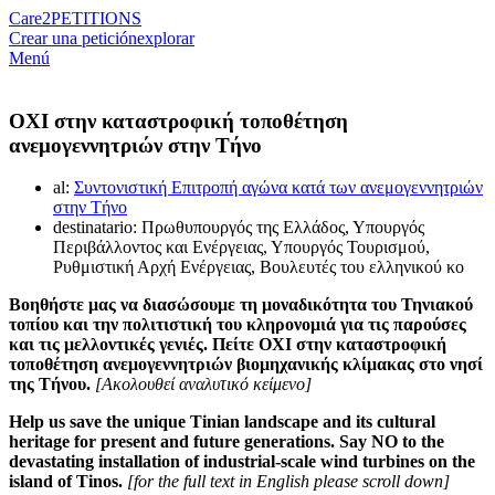
Care2
PETITIONS
Crear una petición
explorar
Menú
ΟΧΙ στην καταστροφική τοποθέτηση
ανεμογεννητριών στην Τήνο
al:
Συντονιστική Επιτροπή αγώνα κατά των ανεμογεννητριών
στην Τήνο
destinatario: Πρωθυπουργός της Ελλάδος, Υπουργός
Περιβάλλοντος και Ενέργειας, Υπουργός Τουρισμού,
Ρυθμιστική Αρχή Ενέργειας, Βουλευτές του ελληνικού κο
Βοηθήστε μας να διασώσουμε τη μοναδικότητα του Τηνιακού
τοπίου και την πολιτιστική του κληρονομιά για τις παρούσες
και τις μελλοντικές γενιές. Πείτε ΟΧΙ στην καταστροφική
τοποθέτηση ανεμογεννητριών βιομηχανικής κλίμακας στο νησί
της Τήνου.
[Ακολουθεί αναλυτικό κείμενο]
Help us save the unique Tinian landscape and its cultural
heritage for present and future generations. Say NO to the
devastating installation of industrial-scale wind turbines on the
island of Tinos.
[for the full text in English please scroll down]