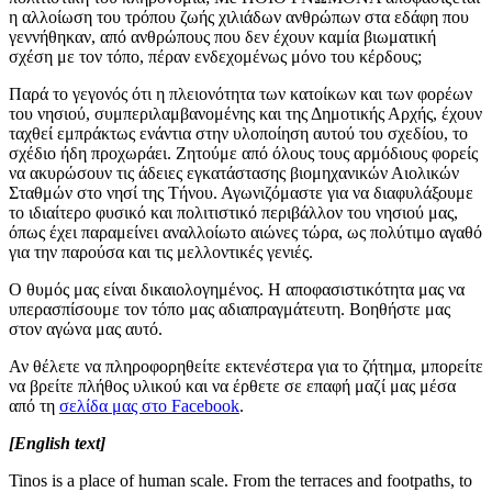
η αλλοίωση του τρόπου ζωής χιλιάδων ανθρώπων στα εδάφη που
γεννήθηκαν, από ανθρώπους που δεν έχουν καμία βιωματική
σχέση με τον τόπο, πέραν ενδεχομένως μόνο του κέρδους;
Παρά το γεγονός ότι η πλειονότητα των κατοίκων και των φορέων
του νησιού, συμπεριλαμβανομένης και της Δημοτικής Αρχής, έχουν
ταχθεί εμπράκτως ενάντια στην υλοποίηση αυτού του σχεδίου, το
σχέδιο ήδη προχωράει. Ζητούμε από όλους τους αρμόδιους φορείς
να ακυρώσουν τις άδειες εγκατάστασης βιομηχανικών Αιολικών
Σταθμών στο νησί της Τήνου. Αγωνιζόμαστε για να διαφυλάξουμε
το ιδιαίτερο φυσικό και πολιτιστικό περιβάλλον του νησιού μας,
όπως έχει παραμείνει αναλλοίωτο αιώνες τώρα, ως πολύτιμο αγαθό
για την παρούσα και τις μελλοντικές γενιές.
Ο θυμός μας είναι δικαιολογημένος. Η αποφασιστικότητα μας να
υπερασπίσουμε τον τόπο μας αδιαπραγμάτευτη. Βοηθήστε μας
στον αγώνα μας αυτό.
Αν θέλετε να πληροφορηθείτε εκτενέστερα για το ζήτημα, μπορείτε
να βρείτε πλήθος υλικού και να έρθετε σε επαφή μαζί μας μέσα
από τη
σελίδα μας στο
Facebook
.
[English text]
Tinos is a place of human scale. From the terraces and footpaths, to