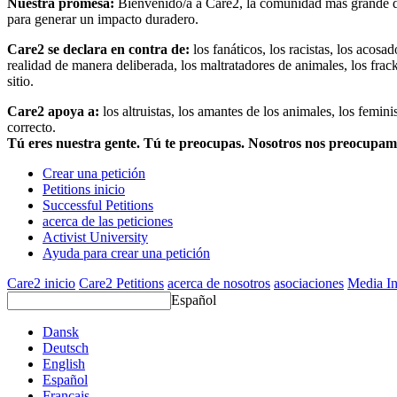
Nuestra promesa:
Bienvenido/a a Care2, la comunidad más grande del
para generar un impacto duradero.
Care2 se declara en contra de:
los fanáticos, los racistas, los acosa
realidad de manera deliberada, los maltratadores de animales, los frack
sitio.
Care2 apoya a:
los altruistas, los amantes de los animales, los femin
correcto.
Tú eres nuestra gente. Tú te preocupas. Nosotros nos preocupa
Crear una petición
Petitions inicio
Successful Petitions
acerca de las peticiones
Activist University
Ayuda para crear una petición
Care2 inicio
Care2 Petitions
acerca de nosotros
asociaciones
Media In
Español
Dansk
Deutsch
English
Español
Français