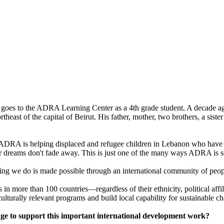
goes to the ADRA Learning Center as a 4th grade student. A decade ago
heast of the capital of Beirut. His father, mother, two brothers, a siste
DRA is helping displaced and refugee children in Lebanon who have los
ir dreams don't fade away. This is just one of the many ways ADRA is 
hing we do is made possible through an international community of peop
n more than 100 countries—regardless of their ethnicity, political affili
lturally relevant programs and build local capability for sustainable c
dge to support this important international development work?