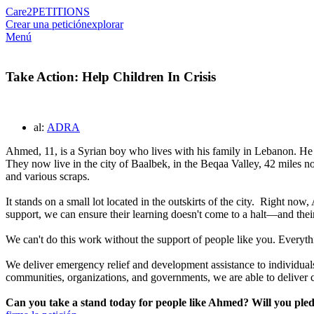
Care2
PETITIONS
Crear una petición
explorar
Menú
Take Action: Help Children In Crisis
al:
ADRA
Ahmed, 11, is a Syrian boy who lives with his family in Lebanon. He 
They now live in the city of Baalbek, in the Beqaa Valley, 42 miles nort
and various scraps.
It stands on a small lot located in the outskirts of the city.
Right now, A
support, we can ensure their learning doesn't come to a halt—and the
We can't do this work without the support of people like you. Everyt
We deliver emergency relief and development assistance to individuals i
communities, organizations, and governments, we are able to deliver cu
Can you take a stand today for people like Ahmed? Will you ple