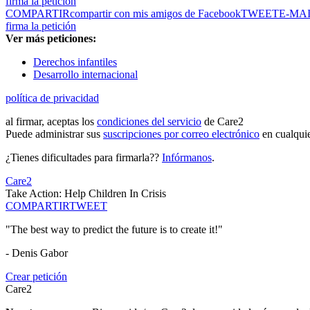
firma la petición
COMPARTIR
compartir con mis amigos de Facebook
TWEET
E-MA
firma la petición
Ver más peticiones:
Derechos infantiles
Desarrollo internacional
política de privacidad
al firmar, aceptas los
condiciones del servicio
de Care2
Puede administrar sus
suscripciones por correo electrónico
en cualqui
¿Tienes dificultades para firmarla??
Infórmanos
.
Care2
Take Action: Help Children In Crisis
COMPARTIR
TWEET
"The best way to predict the future is to create it!"
- Denis Gabor
Crear petición
Care2