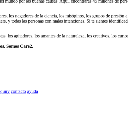
 mundo por las buenas causas. Aquí, encontrarás 45 millones de person
dores, los negadores de la ciencia, los misóginos, los grupos de presión a
ers, y todas las personas con malas intenciones. Si te sientes identifica
istas, los agitadores, los amantes de la naturaleza, los creativos, los cu
mos. Somos Care2.
quiry
contacto
ayuda