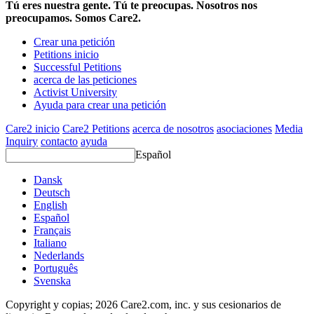
Tú eres nuestra gente. Tú te preocupas. Nosotros nos
preocupamos. Somos Care2.
Crear una petición
Petitions inicio
Successful Petitions
acerca de las peticiones
Activist University
Ayuda para crear una petición
Care2 inicio
Care2 Petitions
acerca de nosotros
asociaciones
Media
Inquiry
contacto
ayuda
Español
Dansk
Deutsch
English
Español
Français
Italiano
Nederlands
Português
Svenska
Copyright y copias; 2026 Care2.com, inc. y sus cesionarios de