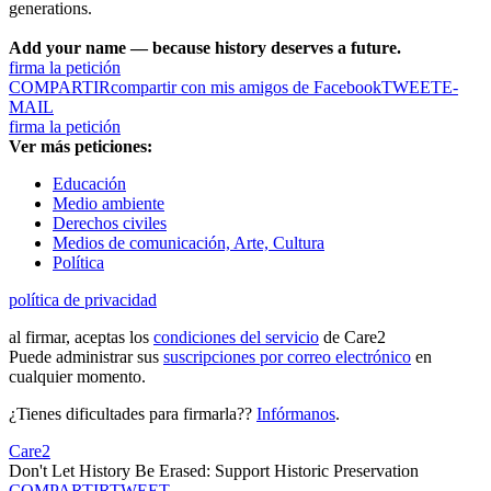
generations.
Add your name — because history deserves a future.
firma la petición
COMPARTIR
compartir con mis amigos de Facebook
TWEET
E-
MAIL
firma la petición
Ver más peticiones:
Educación
Medio ambiente
Derechos civiles
Medios de comunicación, Arte, Cultura
Política
política de privacidad
al firmar, aceptas los
condiciones del servicio
de Care2
Puede administrar sus
suscripciones por correo electrónico
en
cualquier momento.
¿Tienes dificultades para firmarla??
Infórmanos
.
Care2
Don't Let History Be Erased: Support Historic Preservation
COMPARTIR
TWEET