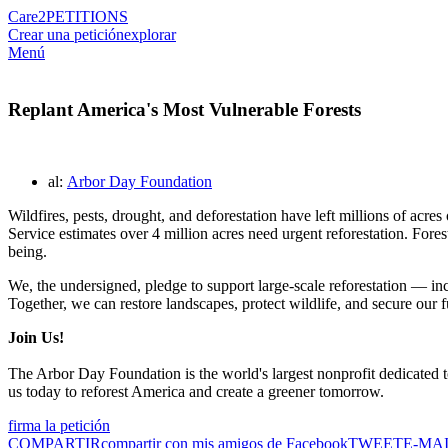
Care2
PETITIONS
Crear una petición
explorar
Menú
Replant America's Most Vulnerable Forests
al:
Arbor Day Foundation
Wildfires, pests, drought, and deforestation have left millions of acres
Service estimates over 4 million acres need urgent reforestation. Fores
being.
We, the undersigned, pledge to support large-scale reforestation — in
Together, we can restore landscapes, protect wildlife, and secure our f
Join Us!
The Arbor Day Foundation is the world's largest nonprofit dedicated 
us today to reforest America and create a greener tomorrow.
firma la petición
COMPARTIR
compartir con mis amigos de Facebook
TWEET
E-MA