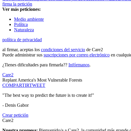
firma la petición
Ver más peticiones:
Medio ambiente
Política
Naturaleza
política de privacidad
al firmar, aceptas los
condiciones del servicio
de Care2
Puede administrar sus
suscripciones por correo electrónico
en cualqui
¿Tienes dificultades para firmarla??
Infórmanos
.
Care2
Replant America's Most Vulnerable Forests
COMPARTIR
TWEET
"The best way to predict the future is to create it!"
- Denis Gabor
Crear petición
Care2
Nuestra promesa:
Bienvenido/a a Care2, la comunidad más grande del