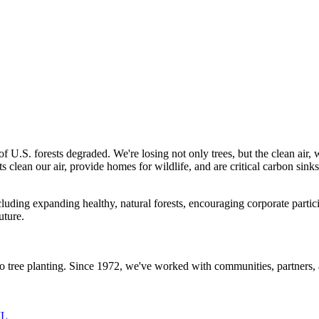
 of U.S. forests degraded. We're losing not only trees, but the clean air
ts clean our air, provide homes for wildlife, and are critical carbon sin
cluding expanding healthy, natural forests, encouraging corporate partic
uture.
to tree planting. Since 1972, we've worked with communities, partners, 
IL