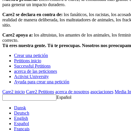
para generar un impacto duradero.
Care2 se declara en contra de:
los fanáticos, los racistas, los acosa
realidad de manera deliberada, los maltratadores de animales, los frack
sitio.
Care2 apoya a:
los altruistas, los amantes de los animales, los femin
correcto.
Tú eres nuestra gente. Tú te preocupas. Nosotros nos preocupa
Crear una petición
Petitions inicio
Successful Petitions
acerca de las peticiones
Activist University
Ayuda para crear una petición
Care2 inicio
Care2 Petitions
acerca de nosotros
asociaciones
Media In
Español
Dansk
Deutsch
English
Español
Français