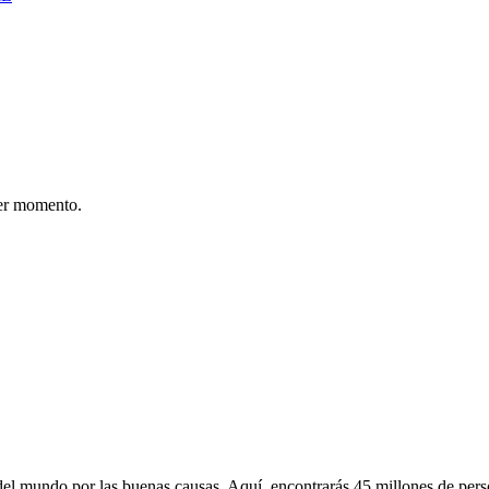
er momento.
 mundo por las buenas causas. Aquí, encontrarás 45 millones de person