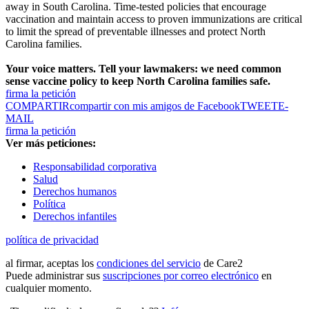
away in South Carolina. Time-tested policies that encourage
vaccination and maintain access to proven immunizations are critical
to limit the spread of preventable illnesses and protect North
Carolina families.
Your voice matters. Tell your lawmakers: we need common
sense vaccine policy to keep North Carolina families safe.
firma la petición
COMPARTIR
compartir con mis amigos de Facebook
TWEET
E-
MAIL
firma la petición
Ver más peticiones:
Responsabilidad corporativa
Salud
Derechos humanos
Política
Derechos infantiles
política de privacidad
al firmar, aceptas los
condiciones del servicio
de Care2
Puede administrar sus
suscripciones por correo electrónico
en
cualquier momento.