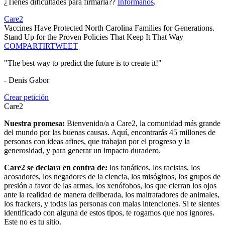
¿Tienes dificultades para firmarla??
Infórmanos
.
Care2
Vaccines Have Protected North Carolina Families for Generations.
Stand Up for the Proven Policies That Keep It That Way
COMPARTIR
TWEET
"The best way to predict the future is to create it!"
- Denis Gabor
Crear petición
Care2
Nuestra promesa:
Bienvenido/a a Care2, la comunidad más grande
del mundo por las buenas causas. Aquí, encontrarás 45 millones de
personas con ideas afines, que trabajan por el progreso y la
generosidad, y para generar un impacto duradero.
Care2 se declara en contra de:
los fanáticos, los racistas, los
acosadores, los negadores de la ciencia, los misóginos, los grupos de
presión a favor de las armas, los xenófobos, los que cierran los ojos
ante la realidad de manera deliberada, los maltratadores de animales,
los frackers, y todas las personas con malas intenciones. Si te sientes
identificado con alguna de estos tipos, te rogamos que nos ignores.
Este no es tu sitio.