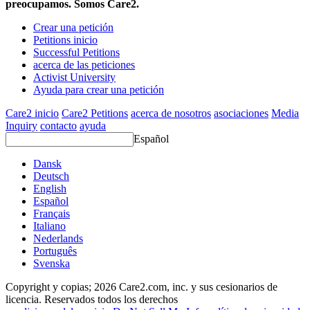
preocupamos. Somos Care2.
Crear una petición
Petitions inicio
Successful Petitions
acerca de las peticiones
Activist University
Ayuda para crear una petición
Care2 inicio
Care2 Petitions
acerca de nosotros
asociaciones
Media
Inquiry
contacto
ayuda
Español
Dansk
Deutsch
English
Español
Français
Italiano
Nederlands
Português
Svenska
Copyright y copias; 2026 Care2.com, inc. y sus cesionarios de
licencia. Reservados todos los derechos