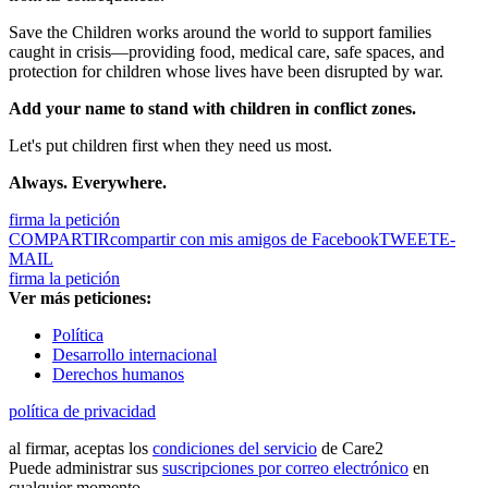
Save the Children works around the world to support families
caught in crisis—providing food, medical care, safe spaces, and
protection for children whose lives have been disrupted by war.
Add your name to stand with children in conflict zones.
Let's put children first when they need us most.
Always. Everywhere.
firma la petición
COMPARTIR
compartir con mis amigos de Facebook
TWEET
E-
MAIL
firma la petición
Ver más peticiones:
Política
Desarrollo internacional
Derechos humanos
política de privacidad
al firmar, aceptas los
condiciones del servicio
de Care2
Puede administrar sus
suscripciones por correo electrónico
en
cualquier momento.