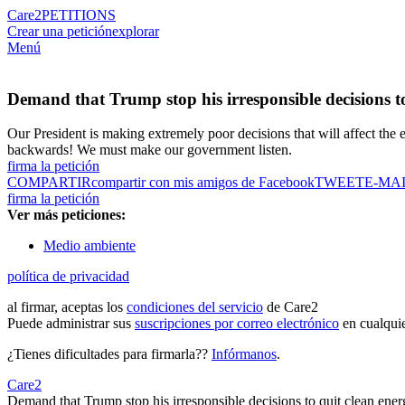
Care2
PETITIONS
Crear una petición
explorar
Menú
Demand that Trump stop his irresponsible decisions to
Our President is making extremely poor decisions that will affect th
backwards! We must make our government listen.
firma la petición
COMPARTIR
compartir con mis amigos de Facebook
TWEET
E-MA
firma la petición
Ver más peticiones:
Medio ambiente
política de privacidad
al firmar, aceptas los
condiciones del servicio
de Care2
Puede administrar sus
suscripciones por correo electrónico
en cualqui
¿Tienes dificultades para firmarla??
Infórmanos
.
Care2
Demand that Trump stop his irresponsible decisions to quit clean ener