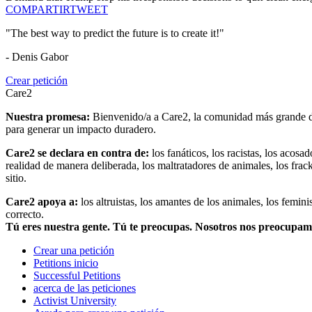
COMPARTIR
TWEET
"The best way to predict the future is to create it!"
- Denis Gabor
Crear petición
Care2
Nuestra promesa:
Bienvenido/a a Care2, la comunidad más grande del
para generar un impacto duradero.
Care2 se declara en contra de:
los fanáticos, los racistas, los acosa
realidad de manera deliberada, los maltratadores de animales, los frack
sitio.
Care2 apoya a:
los altruistas, los amantes de los animales, los femin
correcto.
Tú eres nuestra gente. Tú te preocupas. Nosotros nos preocupa
Crear una petición
Petitions inicio
Successful Petitions
acerca de las peticiones
Activist University