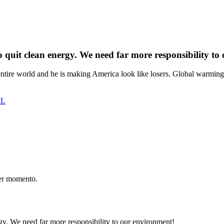
 quit clean energy. We need far more responsibility to
e entire world and he is making America look like losers. Global warmi
IL
er momento.
gy. We need far more responsibility to our environment!