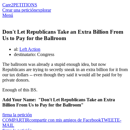
Care2
PETITIONS
Crear una petición
explorar
Menú
Don't Let Republicans Take an Extra Billion From
Us to Pay for the Ballroom
al:
Left Action
destinatario: Congress
The ballroom was already a stupid enough idea, but now
Republicans are trying to secretly sneak in an extra billion for it from
our tax dollars -- even though they said it would all be paid for by
private donors.
Enough of this BS.
Add Your Name: "Don't Let Republicans Take an Extra
Billion From Us to Pay for the Ballroom"
firma la petición
COMPARTIR
compartir con mis amigos de Facebook
TWEET
E-
MAIL