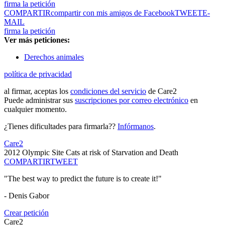
firma la petición
COMPARTIR
compartir con mis amigos de Facebook
TWEET
E-
MAIL
firma la petición
Ver más peticiones:
Derechos animales
política de privacidad
al firmar, aceptas los
condiciones del servicio
de Care2
Puede administrar sus
suscripciones por correo electrónico
en
cualquier momento.
¿Tienes dificultades para firmarla??
Infórmanos
.
Care2
2012 Olympic Site Cats at risk of Starvation and Death
COMPARTIR
TWEET
"The best way to predict the future is to create it!"
- Denis Gabor
Crear petición
Care2