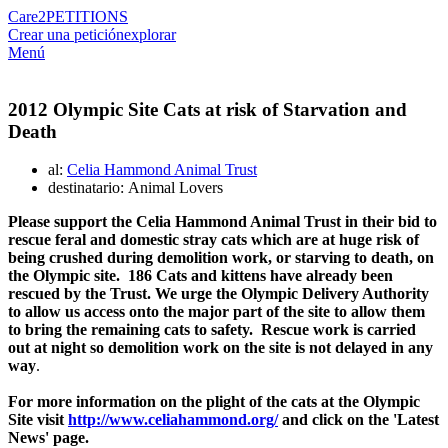
Care2
PETITIONS
Crear una petición
explorar
Menú
2012 Olympic Site Cats at risk of Starvation and
Death
al:
Celia Hammond Animal Trust
destinatario: Animal Lovers
Please support the Celia Hammond Animal Trust in their bid to
rescue feral and domestic stray cats which are at huge risk of
being crushed during demolition work, or starving to death, on
the Olympic site. 186 Cats and kittens have already been
rescued by the Trust. We urge the Olympic Delivery Authority
to allow us access onto the major part of the site to allow them
to bring the remaining cats to safety. Rescue work is carried
out at night so demolition work on the site is not delayed in any
way
.
For more information on the plight of the cats at the Olympic
Site visit
http://www.celiahammond.org/
and click on the 'Latest
News' page.