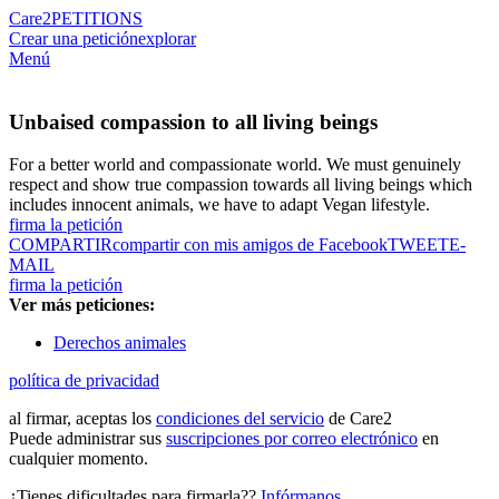
Care2
PETITIONS
Crear una petición
explorar
Menú
Unbaised compassion to all living beings
For a better world and compassionate world. We must genuinely
respect and show true compassion towards all living beings which
includes innocent animals, we have to adapt Vegan lifestyle.
firma la petición
COMPARTIR
compartir con mis amigos de Facebook
TWEET
E-
MAIL
firma la petición
Ver más peticiones:
Derechos animales
política de privacidad
al firmar, aceptas los
condiciones del servicio
de Care2
Puede administrar sus
suscripciones por correo electrónico
en
cualquier momento.
¿Tienes dificultades para firmarla??
Infórmanos
.