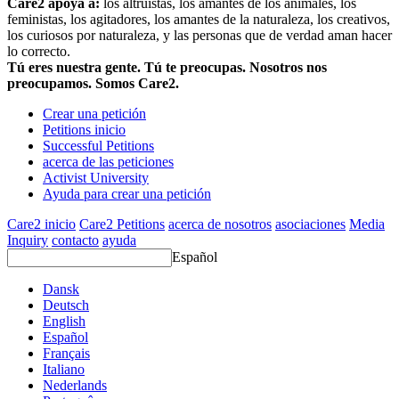
Care2 apoya a:
los altruistas, los amantes de los animales, los
feministas, los agitadores, los amantes de la naturaleza, los creativos,
los curiosos por naturaleza, y las personas que de verdad aman hacer
lo correcto.
Tú eres nuestra gente. Tú te preocupas. Nosotros nos
preocupamos. Somos Care2.
Crear una petición
Petitions inicio
Successful Petitions
acerca de las peticiones
Activist University
Ayuda para crear una petición
Care2 inicio
Care2 Petitions
acerca de nosotros
asociaciones
Media
Inquiry
contacto
ayuda
Español
Dansk
Deutsch
English
Español
Français
Italiano
Nederlands