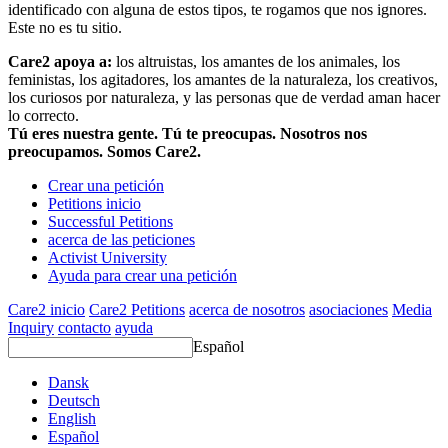
identificado con alguna de estos tipos, te rogamos que nos ignores.
Este no es tu sitio.
Care2 apoya a:
los altruistas, los amantes de los animales, los
feministas, los agitadores, los amantes de la naturaleza, los creativos,
los curiosos por naturaleza, y las personas que de verdad aman hacer
lo correcto.
Tú eres nuestra gente. Tú te preocupas. Nosotros nos
preocupamos. Somos Care2.
Crear una petición
Petitions inicio
Successful Petitions
acerca de las peticiones
Activist University
Ayuda para crear una petición
Care2 inicio
Care2 Petitions
acerca de nosotros
asociaciones
Media
Inquiry
contacto
ayuda
Español
Dansk
Deutsch
English
Español