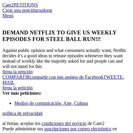
Care2
PETITIONS
Crear una petición
explorar
Menú
DEMAND NETFLIX TO GIVE US WEEKLY
EPISODES FOR STEEL BALL RUN!!!
Against public opinion and what consumers actually want, Netflix
decides it’s a good ideas to release episodes whenever they want
instead of weekly like the majority asked for and people can and
will not stand for this
firma la petición
COMPARTIR
compartir con mis amigos de Facebook
TWEET
E-
MAIL
firma la petición
Ver más peticiones:
Medios de comunicación, Arte, Cultura
política de privacidad
al firmar, aceptas los
condiciones del servicio
de Care2
Puede administrar sus
suscripciones por correo electrónico
en