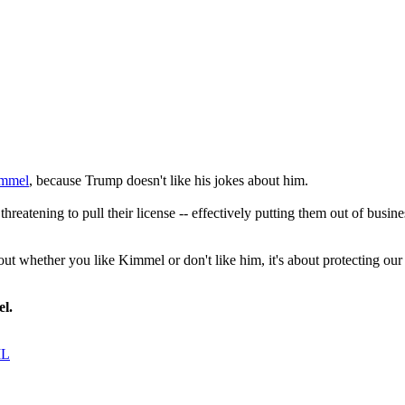
mmel
, because Trump doesn't like his jokes about him.
threatening to pull their license -- effectively putting them out of bus
 whether you like Kimmel or don't like him, it's about protecting our rig
l.
IL