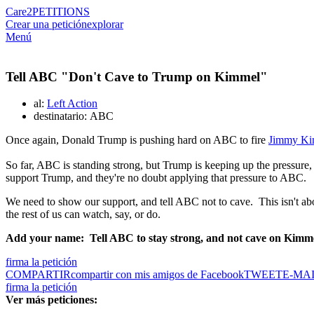
Care2
PETITIONS
Crear una petición
explorar
Menú
Tell ABC "Don't Cave to Trump on Kimmel"
al:
Left Action
destinatario: ABC
Once again, Donald Trump is pushing hard on ABC to fire
Jimmy Ki
So far, ABC is standing strong, but Trump is keeping up the pressure, 
support Trump, and they're no doubt applying that pressure to ABC.
We need to show our support, and tell ABC not to cave. This isn't about
the rest of us can watch, say, or do.
Add your name: Tell ABC to stay strong, and not cave on Kimme
firma la petición
COMPARTIR
compartir con mis amigos de Facebook
TWEET
E-MA
firma la petición
Ver más peticiones: