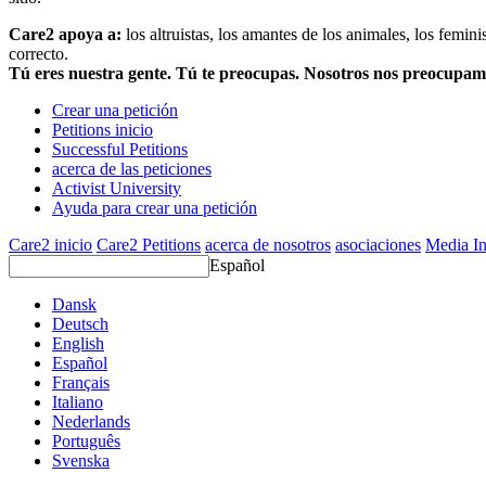
Care2 apoya a:
los altruistas, los amantes de los animales, los femin
correcto.
Tú eres nuestra gente. Tú te preocupas. Nosotros nos preocupa
Crear una petición
Petitions inicio
Successful Petitions
acerca de las peticiones
Activist University
Ayuda para crear una petición
Care2 inicio
Care2 Petitions
acerca de nosotros
asociaciones
Media In
Español
Dansk
Deutsch
English
Español
Français
Italiano
Nederlands
Português
Svenska