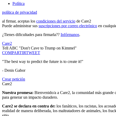
Política
política de privacidad
al firmar, aceptas los
condiciones del servicio
de Care2
Puede administrar sus
suscripciones por correo electrónico
en cualqui
¿Tienes dificultades para firmarla??
Infórmanos
.
Care2
Tell ABC "Don't Cave to Trump on Kimmel"
COMPARTIR
TWEET
"The best way to predict the future is to create it!"
- Denis Gabor
Crear petición
Care2
Nuestra promesa:
Bienvenido/a a Care2, la comunidad más grande del
para generar un impacto duradero.
Care2 se declara en contra de:
los fanáticos, los racistas, los acosa
realidad de manera deliberada, los maltratadores de animales, los frack
sitio.